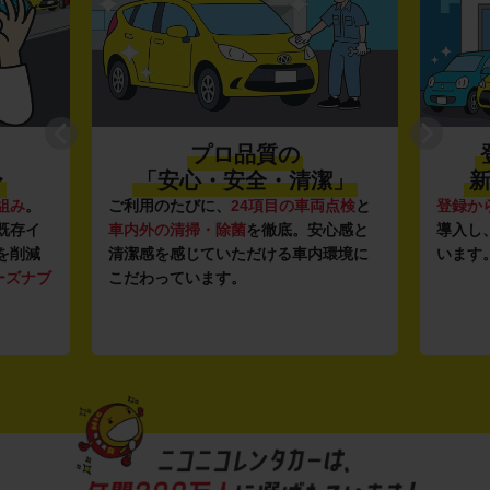
プロ品質の
〜
「安心・安全・清潔」
新
組み
。
ご利用のたびに、
24項目の車両点検
と
登録か
既存イ
車内外の清掃・除菌
を徹底。安心感と
導入し
を削減
清潔感を感じていただける車内環境に
います
ーズナブ
こだわっています。