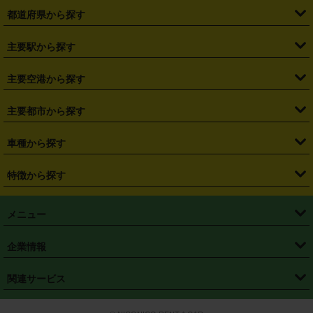
都道府県から探す
・
北海道
・
青森県
・
岩手県
・
宮城県
・
秋田県
・
山形県
主要駅から探す
・
福島県
・
東京都
・
神奈川県
・
埼玉県
・
千葉県
・
茨城県
・
札幌駅
・
仙台駅
・
新宿駅
・
池袋駅
・
渋谷駅
・
東京駅
主要空港から探す
・
栃木県
・
群馬県
・
山梨県
・
愛知県
・
静岡県
・
岐阜県
・
横浜駅
・
川崎駅
・
大宮駅
・
西船橋駅
・
柏駅
・
名古屋駅
・
新千歳空港
・
仙台空港
主要都市から探す
・
長野県
・
新潟県
・
富山県
・
石川県
・
福井県
・
大阪府
・
大阪駅
・
難波駅
・
三宮駅
・
京都駅
・
広島駅
・
博多駅
・
成田空港
・
羽田空港
・
兵庫県
・
京都府
・
滋賀県
・
和歌山県
・
奈良県
・
三重県
・
札幌市
・
仙台市
車種から探す
・
熊本駅
・
那覇空港駅
・
中部国際空港セントレア
・
関西国際空港
・
鳥取県
・
島根県
・
岡山県
・
広島県
・
山口県
・
徳島県
・
千葉市
・
さいたま市
・
軽自動車
・
コンパクトカー
・
ステーションワゴン・セダン
特徴から探す
・
大阪国際空港（伊丹空港）
・
神戸空港
・
香川県
・
愛媛県
・
高知県
・
福岡県
・
佐賀県
・
長崎県
・
横浜市
・
川崎市
・
ミニバン・ワンボックス
・
高級ミニバン・ワンボックス
・
SUV
・
岡山空港
・
徳島空港
・
ハイブリッド
・
宅配レンタカー
・
ETCカードレンタル
・
熊本県
・
大分県
・
宮崎県
・
鹿児島県
・
沖縄県
・
相模原市
・
新潟市
メニュー
・
軽トラック・商用バン
・
福岡空港
・
鹿児島空港
・
長期レンタル
・
深夜時間帯レンタル
・
免責補償プラス
・
静岡市
・
浜松市
・
・
トラック・バン
トップページ
・
はじめての方へ
・
ご利用案内
(タウンエースバン、ライトエースバン等)
企業情報
・
那覇空港
・
パーフェクト補償
・
スタッドレスタイヤ
・
直前予約
・
名古屋市
・
京都市
・
・
トラック・バン
ベストレート保証
・
予約から返却まで
・
・
店舗オリジナル
利用シーン別ガイ
(ハイエースバン・キャラバン等)
・
・
ニコパス(アプリ)
会社概要
・
ニュース
・
国際運転免許証
・
フランチャイズ募集
・
営業時間外返却サービス
・
個人情報保護
関連サービス
・
大阪市
・
堺市
ド
・
・
レッカー搬送サービス
カスタマーハラスメントに対する基本方針
・
神戸市
・
岡山市
・
・
車種・料金
カーリースなら「定額ニコノリパック」
・
店舗を探す
・
キャンペーン