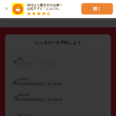
・
太田市
・
館林市
・
藤岡市
WEBより最大30％お得！

開く
公式アプリ「ニコパス」
・
吾妻郡嬬恋村
・
邑楽郡大泉町
レンタカーを予約しよう
出発
出発店舗、エリアを入力
出発日時
2026年08月08日 (土)
08:00
返却日時
2026年08月09日 (日)
08:00
車両タイプ