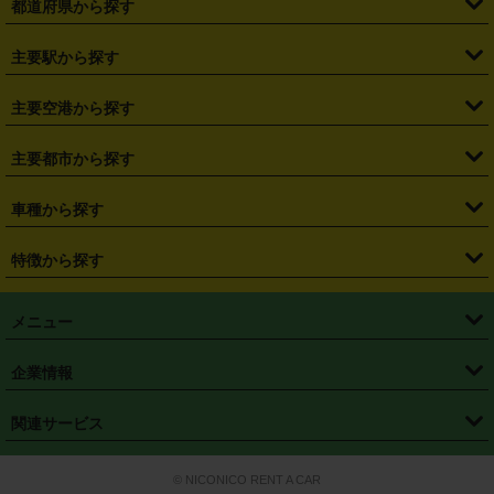
都道府県から探す
・
北海道
・
青森県
・
岩手県
・
宮城県
・
秋田県
・
山形県
主要駅から探す
・
福島県
・
東京都
・
神奈川県
・
埼玉県
・
千葉県
・
茨城県
・
札幌駅
・
仙台駅
・
新宿駅
・
池袋駅
・
渋谷駅
・
東京駅
主要空港から探す
・
栃木県
・
群馬県
・
山梨県
・
愛知県
・
静岡県
・
岐阜県
・
横浜駅
・
川崎駅
・
大宮駅
・
西船橋駅
・
柏駅
・
名古屋駅
・
新千歳空港
・
仙台空港
主要都市から探す
・
長野県
・
新潟県
・
富山県
・
石川県
・
福井県
・
大阪府
・
大阪駅
・
難波駅
・
三宮駅
・
京都駅
・
広島駅
・
博多駅
・
成田空港
・
羽田空港
・
兵庫県
・
京都府
・
滋賀県
・
和歌山県
・
奈良県
・
三重県
・
札幌市
・
仙台市
車種から探す
・
熊本駅
・
那覇空港駅
・
中部国際空港セントレア
・
関西国際空港
・
鳥取県
・
島根県
・
岡山県
・
広島県
・
山口県
・
徳島県
・
千葉市
・
さいたま市
・
軽自動車
・
コンパクトカー
・
ステーションワゴン・セダン
特徴から探す
・
大阪国際空港（伊丹空港）
・
神戸空港
・
香川県
・
愛媛県
・
高知県
・
福岡県
・
佐賀県
・
長崎県
・
横浜市
・
川崎市
・
ミニバン・ワンボックス
・
高級ミニバン・ワンボックス
・
SUV
・
岡山空港
・
徳島空港
・
ハイブリッド
・
宅配レンタカー
・
ETCカードレンタル
・
熊本県
・
大分県
・
宮崎県
・
鹿児島県
・
沖縄県
・
相模原市
・
新潟市
メニュー
・
軽トラック・商用バン
・
福岡空港
・
鹿児島空港
・
長期レンタル
・
深夜時間帯レンタル
・
免責補償プラス
・
静岡市
・
浜松市
・
・
トラック・バン
トップページ
・
はじめての方へ
・
ご利用案内
(タウンエースバン、ライトエースバン等)
企業情報
・
那覇空港
・
パーフェクト補償
・
スタッドレスタイヤ
・
直前予約
・
名古屋市
・
京都市
・
・
トラック・バン
ベストレート保証
・
予約から返却まで
・
・
店舗オリジナル
利用シーン別ガイ
(ハイエースバン・キャラバン等)
・
・
ニコパス(アプリ)
会社概要
・
ニュース
・
国際運転免許証
・
フランチャイズ募集
・
営業時間外返却サービス
・
個人情報保護
関連サービス
・
大阪市
・
堺市
ド
・
・
レッカー搬送サービス
カスタマーハラスメントに対する基本方針
・
神戸市
・
岡山市
・
・
車種・料金
カーリースなら「定額ニコノリパック」
・
店舗を探す
・
キャンペーン
© NICONICO RENT A CAR
・
特定商取引法に基づく表記
・
旅行業約款