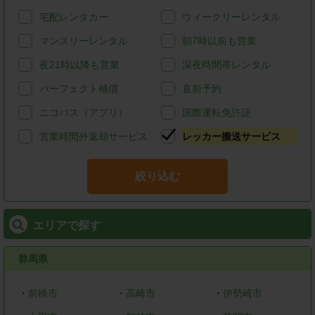
宅配レンタカー
ウィークリーレンタル
マンスリーレンタル
朝7時以前も営業
夜21時以降も営業
深夜時間帯レンタル
パーフェクト補償
直前予約
ニコパス（アプリ）
国際運転免許証
営業時間外返却サービス
レッカー搬送サービス
絞り込む
エリアで探す
群馬県
・
前橋市
・
高崎市
・
伊勢崎市