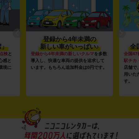
登録から4年未満の
潔」
新しい車がいっぱい♪
全
点検
と
登録から4年未満の新しいクルマ
を多数
全国47
心感と
導入し、快適な車両の提供を追求して
駅チカ
環境に
います。もちろん追加料金は0円です。
店舗で
用いた
す。