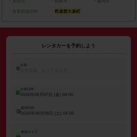
・
太田市
・
館林市
・
藤岡市
・
吾妻郡嬬恋村
・
邑楽郡大泉町
レンタカーを予約しよう
出発
出発店舗、エリアを入力
出発日時
2026年08月07日 (金)
04:00
返却日時
2026年08月08日 (土)
04:00
車両タイプ