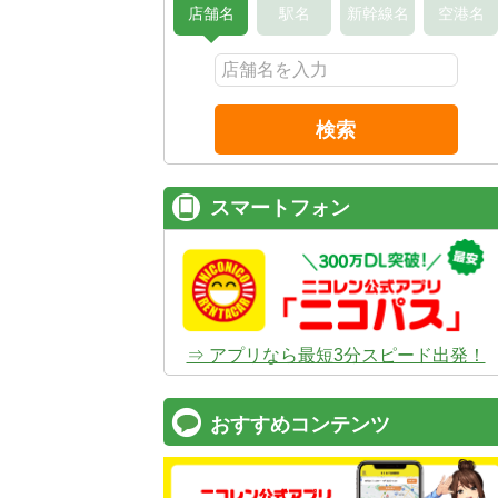
店舗名
駅名
新幹線名
空港名
検索
スマートフォン
⇒ アプリなら最短3分スピード出発！
おすすめコンテンツ