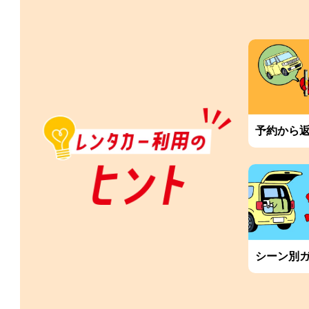
予約から
シーン別