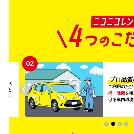
02
円〜
プロ品質
リンス
ご利用のたび
ること
掃・除菌
を徹
う
リー
ける車内環境