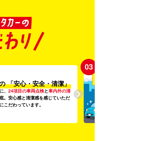
03
の
「安心・安全・清潔」
に、
24項目の車両点検
と
車内外の清
底。安心感と清潔感を感じていただ
にこだわっています。