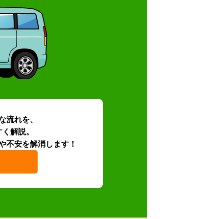
な流れを、
すく解説。
や不安を解消します！