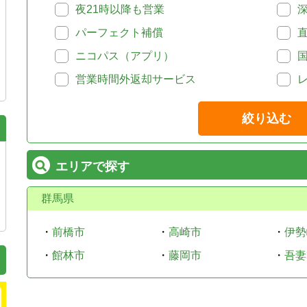
夜21時以降も営業
パーフェクト補償
ニコパス（アプリ）
営業時間外返却サービス
絞り込む
エリアで探す
群馬県
・
前橋市
・
高崎市
・
伊勢
・
館林市
・
藤岡市
・
吾妻