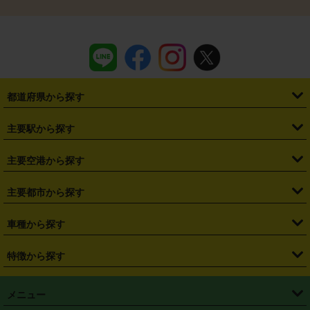
都道府県から探す
・
北海道
・
青森県
・
岩手県
・
宮城県
・
秋田県
・
山形県
主要駅から探す
・
福島県
・
東京都
・
神奈川県
・
埼玉県
・
千葉県
・
茨城県
・
札幌駅
・
仙台駅
・
新宿駅
・
池袋駅
・
渋谷駅
・
東京駅
主要空港から探す
・
栃木県
・
群馬県
・
山梨県
・
愛知県
・
静岡県
・
岐阜県
・
横浜駅
・
川崎駅
・
大宮駅
・
西船橋駅
・
柏駅
・
名古屋駅
・
新千歳空港
・
仙台空港
主要都市から探す
・
長野県
・
新潟県
・
富山県
・
石川県
・
福井県
・
大阪府
・
大阪駅
・
難波駅
・
三宮駅
・
京都駅
・
広島駅
・
博多駅
・
成田空港
・
羽田空港
・
兵庫県
・
京都府
・
滋賀県
・
和歌山県
・
奈良県
・
三重県
・
札幌市
・
仙台市
車種から探す
・
熊本駅
・
那覇空港駅
・
中部国際空港セントレア
・
関西国際空港
・
鳥取県
・
島根県
・
岡山県
・
広島県
・
山口県
・
徳島県
・
千葉市
・
さいたま市
・
軽自動車
・
コンパクトカー
・
ステーションワゴン・セダン
特徴から探す
・
大阪国際空港（伊丹空港）
・
神戸空港
・
香川県
・
愛媛県
・
高知県
・
福岡県
・
佐賀県
・
長崎県
・
横浜市
・
川崎市
・
ミニバン・ワンボックス
・
高級ミニバン・ワンボックス
・
SUV
・
岡山空港
・
徳島空港
・
ハイブリッド
・
宅配レンタカー
・
ETCカードレンタル
・
熊本県
・
大分県
・
宮崎県
・
鹿児島県
・
沖縄県
・
相模原市
・
新潟市
メニュー
・
軽トラック・商用バン
・
福岡空港
・
鹿児島空港
・
長期レンタル
・
深夜時間帯レンタル
・
免責補償プラス