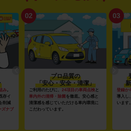
02
03
プロ品質の
〜
「安心・安全・清潔」
新
組み
。
ご利用のたびに、
24項目の車両点検
と
登録か
既存イ
車内外の清掃・除菌
を徹底。安心感と
導入し
を削減
清潔感を感じていただける車内環境に
います
ーズナブ
こだわっています。