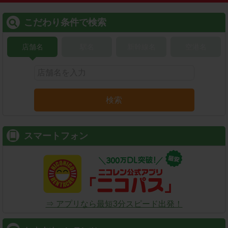
こだわり条件で検索
店舗名
駅名
新幹線名
空港名
検索
スマートフォン
⇒ アプリなら最短3分スピード出発！