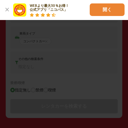
WEBより最大30％お得！

開く
公式アプリ「ニコパス」
返却日時
2026年08月09日 (日)
16:00
車両タイプ
コンパクトカー
その他の検索条件
指定なし
禁煙/喫煙
指定無し
禁煙
喫煙
レンタカーを検索する