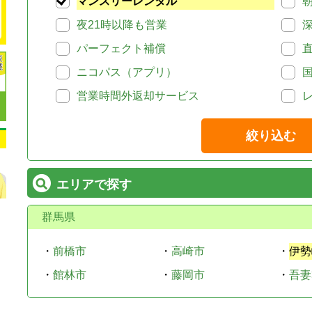
マンスリーレンタル
夜21時以降も営業
パーフェクト補償
ニコパス（アプリ）
営業時間外返却サービス
絞り込む
エリアで探す
群馬県
・
前橋市
・
高崎市
・
伊勢
・
館林市
・
藤岡市
・
吾妻