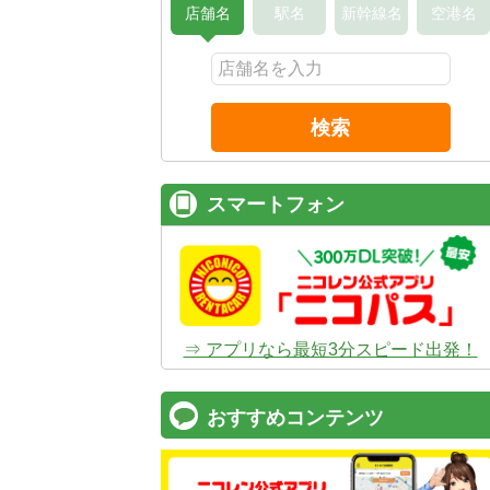
店舗名
駅名
新幹線名
空港名
検索
スマートフォン
⇒ アプリなら最短3分スピード出発！
おすすめコンテンツ