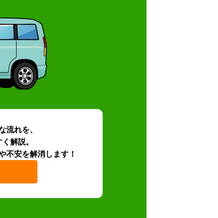
な流れを、
すく解説。
や不安を解消します！