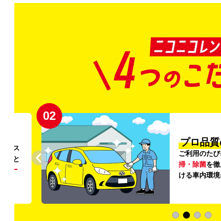
02
円〜
プロ品質
リンス
ご利用のたび
ること
掃・除菌
を徹
う
リー
ける車内環境