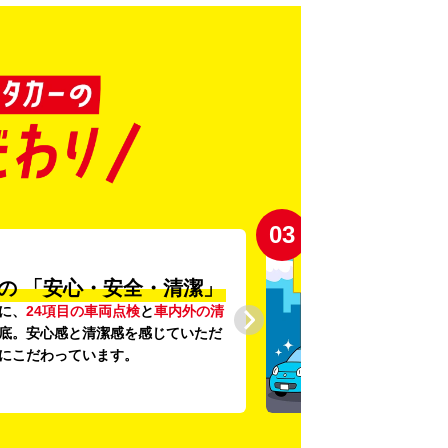
03
の
「安心・安全・清潔」
に、
24項目の車両点検
と
車内外の清
底。安心感と清潔感を感じていただ
にこだわっています。