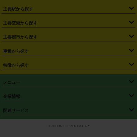
・
北海道
・
青森県
・
岩手県
・
宮城県
・
秋田県
・
山形県
主要駅から探す
・
福島県
・
東京都
・
神奈川県
・
埼玉県
・
千葉県
・
茨城県
・
札幌駅
・
仙台駅
・
新宿駅
・
池袋駅
・
渋谷駅
・
東京駅
主要空港から探す
・
栃木県
・
群馬県
・
山梨県
・
愛知県
・
静岡県
・
岐阜県
・
横浜駅
・
川崎駅
・
大宮駅
・
西船橋駅
・
柏駅
・
名古屋駅
・
新千歳空港
・
仙台空港
主要都市から探す
・
長野県
・
新潟県
・
富山県
・
石川県
・
福井県
・
大阪府
・
大阪駅
・
難波駅
・
三宮駅
・
京都駅
・
広島駅
・
博多駅
・
成田空港
・
羽田空港
・
兵庫県
・
京都府
・
滋賀県
・
和歌山県
・
奈良県
・
三重県
・
札幌市
・
仙台市
車種から探す
・
熊本駅
・
那覇空港駅
・
中部国際空港セントレア
・
関西国際空港
・
鳥取県
・
島根県
・
岡山県
・
広島県
・
山口県
・
徳島県
・
千葉市
・
さいたま市
・
軽自動車
・
コンパクトカー
・
ステーションワゴン・セダン
特徴から探す
・
大阪国際空港（伊丹空港）
・
神戸空港
・
香川県
・
愛媛県
・
高知県
・
福岡県
・
佐賀県
・
長崎県
・
横浜市
・
川崎市
・
ミニバン・ワンボックス
・
高級ミニバン・ワンボックス
・
SUV
・
岡山空港
・
徳島空港
・
ハイブリッド
・
宅配レンタカー
・
ETCカードレンタル
・
熊本県
・
大分県
・
宮崎県
・
鹿児島県
・
沖縄県
・
相模原市
・
新潟市
メニュー
・
軽トラック・商用バン
・
福岡空港
・
鹿児島空港
・
長期レンタル
・
深夜時間帯レンタル
・
免責補償プラス
・
静岡市
・
浜松市
・
・
トラック・バン
トップページ
・
はじめての方へ
・
ご利用案内
(タウンエースバン、ライトエースバン等)
企業情報
・
那覇空港
・
パーフェクト補償
・
スタッドレスタイヤ
・
直前予約
・
名古屋市
・
京都市
・
・
トラック・バン
ベストレート保証
・
予約から返却まで
・
・
店舗オリジナル
利用シーン別ガイ
(ハイエースバン・キャラバン等)
・
・
ニコパス(アプリ)
会社概要
・
ニュース
・
国際運転免許証
・
フランチャイズ募集
・
営業時間外返却サービス
・
個人情報保護
関連サービス
・
大阪市
・
堺市
ド
・
・
レッカー搬送サービス
カスタマーハラスメントに対する基本方針
・
神戸市
・
岡山市
・
・
車種・料金
カーリースなら「定額ニコノリパック」
・
店舗を探す
・
キャンペーン
© NICONICO RENT A CAR
・
特定商取引法に基づく表記
・
旅行業約款
・
広島市
・
北九州市
・
・
会員特典
超短期カーリースの「ニコリース」
・
選ばれる理由
・
安心・安全への取