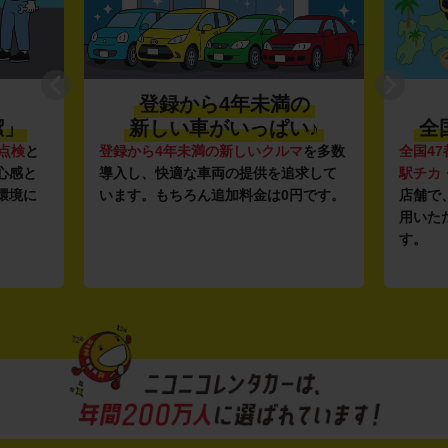
年未満の
利便性抜群★
いっぱい♪
全国約1,500店舗を展開
しいクルマ
を多数
全国47都道府県に1,500店舗
を展開し、
提供を追求して
駅チカ・空港周辺
の店舗や
24時間営業
料金は0円です。
店舗で、いつでもどこでも気軽にご利
用いただける利便性にこだわっていま
す。