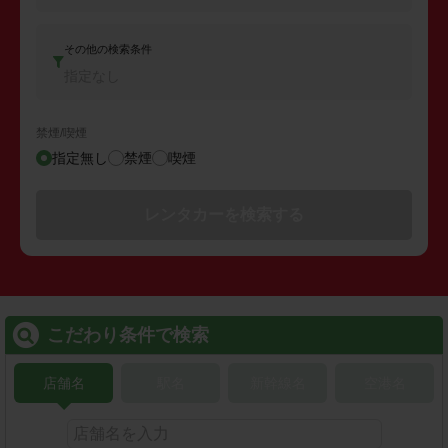
その他の検索条件
指定なし
禁煙/喫煙
指定無し
禁煙
喫煙
レンタカーを検索する
こだわり条件で検索
店舗名
駅名
新幹線名
空港名