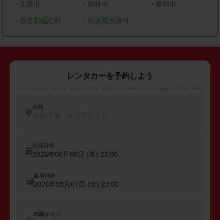
・
太田市
・
館林市
・
藤岡市
・
吾妻郡嬬恋村
・
邑楽郡大泉町
レンタカーを予約しよう
出発
出発店舗、エリアを入力
出発日時
2026年08月06日 (木)
23:00
返却日時
2026年08月07日 (金)
23:00
車両タイプ