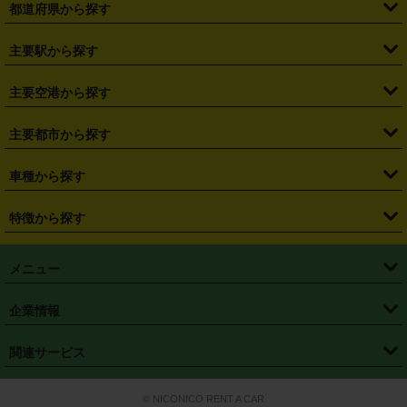
都道府県から探す
・
北海道
・
青森県
・
岩手県
・
宮城県
・
秋田県
・
山形県
主要駅から探す
・
福島県
・
東京都
・
神奈川県
・
埼玉県
・
千葉県
・
茨城県
・
札幌駅
・
仙台駅
・
新宿駅
・
池袋駅
・
渋谷駅
・
東京駅
主要空港から探す
・
栃木県
・
群馬県
・
山梨県
・
愛知県
・
静岡県
・
岐阜県
・
横浜駅
・
川崎駅
・
大宮駅
・
西船橋駅
・
柏駅
・
名古屋駅
・
新千歳空港
・
仙台空港
主要都市から探す
・
長野県
・
新潟県
・
富山県
・
石川県
・
福井県
・
大阪府
・
大阪駅
・
難波駅
・
三宮駅
・
京都駅
・
広島駅
・
博多駅
・
成田空港
・
羽田空港
・
兵庫県
・
京都府
・
滋賀県
・
和歌山県
・
奈良県
・
三重県
・
札幌市
・
仙台市
車種から探す
・
熊本駅
・
那覇空港駅
・
中部国際空港セントレア
・
関西国際空港
・
鳥取県
・
島根県
・
岡山県
・
広島県
・
山口県
・
徳島県
・
千葉市
・
さいたま市
・
軽自動車
・
コンパクトカー
・
ステーションワゴン・セダン
特徴から探す
・
大阪国際空港（伊丹空港）
・
神戸空港
・
香川県
・
愛媛県
・
高知県
・
福岡県
・
佐賀県
・
長崎県
・
横浜市
・
川崎市
・
ミニバン・ワンボックス
・
高級ミニバン・ワンボックス
・
SUV
・
岡山空港
・
徳島空港
・
ハイブリッド
・
宅配レンタカー
・
ETCカードレンタル
・
熊本県
・
大分県
・
宮崎県
・
鹿児島県
・
沖縄県
・
相模原市
・
新潟市
メニュー
・
軽トラック・商用バン
・
福岡空港
・
鹿児島空港
・
長期レンタル
・
深夜時間帯レンタル
・
免責補償プラス
・
静岡市
・
浜松市
・
・
トラック・バン
トップページ
・
はじめての方へ
・
ご利用案内
(タウンエースバン、ライトエースバン等)
企業情報
・
那覇空港
・
パーフェクト補償
・
スタッドレスタイヤ
・
直前予約
・
名古屋市
・
京都市
・
・
トラック・バン
ベストレート保証
・
予約から返却まで
・
・
店舗オリジナル
利用シーン別ガイ
(ハイエースバン・キャラバン等)
・
・
ニコパス(アプリ)
会社概要
・
ニュース
・
国際運転免許証
・
フランチャイズ募集
・
営業時間外返却サービス
・
個人情報保護
関連サービス
・
大阪市
・
堺市
ド
・
・
レッカー搬送サービス
カスタマーハラスメントに対する基本方針
・
神戸市
・
岡山市
・
・
車種・料金
カーリースなら「定額ニコノリパック」
・
店舗を探す
・
キャンペーン
© NICONICO RENT A CAR
・
特定商取引法に基づく表記
・
旅行業約款