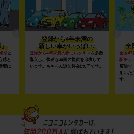
登録から4年未満の
潔」
新しい車がいっぱい♪
全
点検
と
登録から4年未満の新しいクルマ
を多数
全国47
心感と
導入し、快適な車両の提供を追求して
駅チカ
環境に
います。もちろん追加料金は0円です。
店舗で
用いた
す。