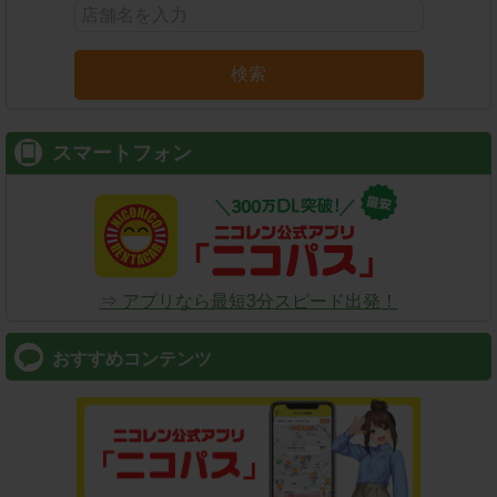
検索
スマートフォン
⇒ アプリなら最短3分スピード出発！
おすすめコンテンツ