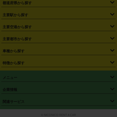
都道府県から探す
・
北海道
・
青森県
・
岩手県
・
宮城県
・
秋田県
・
山形県
主要駅から探す
・
福島県
・
東京都
・
神奈川県
・
埼玉県
・
千葉県
・
茨城県
・
札幌駅
・
仙台駅
・
新宿駅
・
池袋駅
・
渋谷駅
・
東京駅
主要空港から探す
・
栃木県
・
群馬県
・
山梨県
・
愛知県
・
静岡県
・
岐阜県
・
横浜駅
・
川崎駅
・
大宮駅
・
西船橋駅
・
柏駅
・
名古屋駅
・
新千歳空港
・
仙台空港
主要都市から探す
・
長野県
・
新潟県
・
富山県
・
石川県
・
福井県
・
大阪府
・
大阪駅
・
難波駅
・
三宮駅
・
京都駅
・
広島駅
・
博多駅
・
成田空港
・
羽田空港
・
兵庫県
・
京都府
・
滋賀県
・
和歌山県
・
奈良県
・
三重県
・
札幌市
・
仙台市
車種から探す
・
熊本駅
・
那覇空港駅
・
中部国際空港セントレア
・
関西国際空港
・
鳥取県
・
島根県
・
岡山県
・
広島県
・
山口県
・
徳島県
・
千葉市
・
さいたま市
・
軽自動車
・
コンパクトカー
・
ステーションワゴン・セダン
特徴から探す
・
大阪国際空港（伊丹空港）
・
神戸空港
・
香川県
・
愛媛県
・
高知県
・
福岡県
・
佐賀県
・
長崎県
・
横浜市
・
川崎市
・
ミニバン・ワンボックス
・
高級ミニバン・ワンボックス
・
SUV
・
岡山空港
・
徳島空港
・
ハイブリッド
・
宅配レンタカー
・
ETCカードレンタル
・
熊本県
・
大分県
・
宮崎県
・
鹿児島県
・
沖縄県
・
相模原市
・
新潟市
メニュー
・
軽トラック・商用バン
・
福岡空港
・
鹿児島空港
・
長期レンタル
・
深夜時間帯レンタル
・
免責補償プラス
・
静岡市
・
浜松市
・
・
トラック・バン
トップページ
・
はじめての方へ
・
ご利用案内
(タウンエースバン、ライトエースバン等)
企業情報
・
那覇空港
・
パーフェクト補償
・
スタッドレスタイヤ
・
直前予約
・
名古屋市
・
京都市
・
・
トラック・バン
ベストレート保証
・
予約から返却まで
・
・
店舗オリジナル
利用シーン別ガイ
(ハイエースバン・キャラバン等)
・
・
ニコパス(アプリ)
会社概要
・
ニュース
・
国際運転免許証
・
フランチャイズ募集
・
営業時間外返却サービス
・
個人情報保護
関連サービス
・
大阪市
・
堺市
ド
・
・
レッカー搬送サービス
カスタマーハラスメントに対する基本方針
・
神戸市
・
岡山市
・
・
車種・料金
カーリースなら「定額ニコノリパック」
・
店舗を探す
・
キャンペーン
© NICONICO RENT A CAR
・
特定商取引法に基づく表記
・
旅行業約款