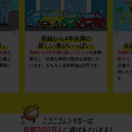
登録から4年未満の
潔」
新しい車がいっぱい♪
全
点検
と
登録から4年未満の新しいクルマ
を多数
全国47
心感と
導入し、快適な車両の提供を追求して
駅チカ
環境に
います。もちろん追加料金は0円です。
店舗で
用いた
す。