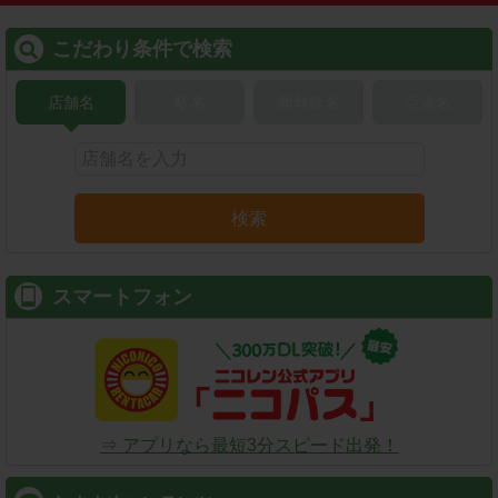
こだわり条件で検索
店舗名
駅名
新幹線名
空港名
検索
スマートフォン
⇒ アプリなら最短3分スピード出発！