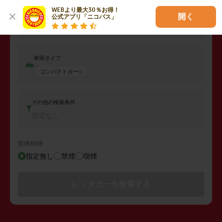
WEBより最大30％お得！

開く
公式アプリ「ニコパス」
返却日時
2026年08月07日 (金)
20:00
車両タイプ
コンパクトカー
その他の検索条件
指定なし
禁煙/喫煙
指定無し
禁煙
喫煙
レンタカーを検索する