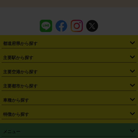
都道府県から探す
・
北海道
・
青森県
・
岩手県
・
宮城県
・
秋田県
・
山形県
主要駅から探す
・
福島県
・
東京都
・
神奈川県
・
埼玉県
・
千葉県
・
茨城県
・
札幌駅
・
仙台駅
・
新宿駅
・
池袋駅
・
渋谷駅
・
東京駅
主要空港から探す
・
栃木県
・
群馬県
・
山梨県
・
愛知県
・
静岡県
・
岐阜県
・
横浜駅
・
川崎駅
・
大宮駅
・
西船橋駅
・
柏駅
・
名古屋駅
・
新千歳空港
・
仙台空港
主要都市から探す
・
長野県
・
新潟県
・
富山県
・
石川県
・
福井県
・
大阪府
・
大阪駅
・
難波駅
・
三宮駅
・
京都駅
・
広島駅
・
博多駅
・
成田空港
・
羽田空港
・
兵庫県
・
京都府
・
滋賀県
・
和歌山県
・
奈良県
・
三重県
・
札幌市
・
仙台市
車種から探す
・
熊本駅
・
那覇空港駅
・
中部国際空港セントレア
・
関西国際空港
・
鳥取県
・
島根県
・
岡山県
・
広島県
・
山口県
・
徳島県
・
千葉市
・
さいたま市
・
軽自動車
・
コンパクトカー
・
ステーションワゴン・セダン
特徴から探す
・
大阪国際空港（伊丹空港）
・
神戸空港
・
香川県
・
愛媛県
・
高知県
・
福岡県
・
佐賀県
・
長崎県
・
横浜市
・
川崎市
・
ミニバン・ワンボックス
・
高級ミニバン・ワンボックス
・
SUV
・
岡山空港
・
徳島空港
・
ハイブリッド
・
宅配レンタカー
・
ETCカードレンタル
・
熊本県
・
大分県
・
宮崎県
・
鹿児島県
・
沖縄県
・
相模原市
・
新潟市
メニュー
・
軽トラック・商用バン
・
福岡空港
・
鹿児島空港
・
長期レンタル
・
深夜時間帯レンタル
・
免責補償プラス