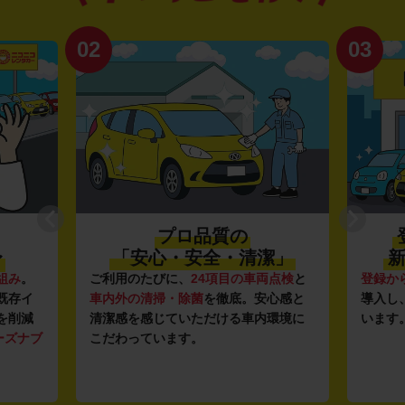
02
03
プロ品質の
〜
「安心・安全・清潔」
新
組み
。
ご利用のたびに、
24項目の車両点検
と
登録か
既存イ
車内外の清掃・除菌
を徹底。安心感と
導入し
を削減
清潔感を感じていただける車内環境に
います
ーズナブ
こだわっています。