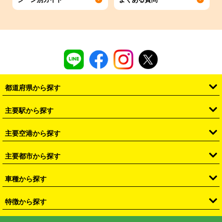
都道府県から探す
・
北海道
・
青森県
・
岩手県
・
宮城県
・
秋田県
・
山形県
主要駅から探す
・
福島県
・
東京都
・
神奈川県
・
埼玉県
・
千葉県
・
茨城県
・
札幌駅
・
仙台駅
・
新宿駅
・
池袋駅
・
渋谷駅
・
東京駅
主要空港から探す
・
栃木県
・
群馬県
・
山梨県
・
愛知県
・
静岡県
・
岐阜県
・
横浜駅
・
川崎駅
・
大宮駅
・
西船橋駅
・
柏駅
・
名古屋駅
・
新千歳空港
・
仙台空港
主要都市から探す
・
長野県
・
新潟県
・
富山県
・
石川県
・
福井県
・
大阪府
・
大阪駅
・
難波駅
・
三宮駅
・
京都駅
・
広島駅
・
博多駅
・
成田空港
・
羽田空港
・
兵庫県
・
京都府
・
滋賀県
・
和歌山県
・
奈良県
・
三重県
・
札幌市
・
仙台市
車種から探す
・
熊本駅
・
那覇空港駅
・
中部国際空港セントレア
・
関西国際空港
・
鳥取県
・
島根県
・
岡山県
・
広島県
・
山口県
・
徳島県
・
千葉市
・
さいたま市
・
軽自動車
・
コンパクトカー
・
ステーションワゴン・セダン
特徴から探す
・
大阪国際空港（伊丹空港）
・
神戸空港
・
香川県
・
愛媛県
・
高知県
・
福岡県
・
佐賀県
・
長崎県
・
横浜市
・
川崎市
・
ミニバン・ワンボックス
・
高級ミニバン・ワンボックス
・
SUV
・
岡山空港
・
徳島空港
・
ハイブリッド
・
宅配レンタカー
・
ETCカードレンタル