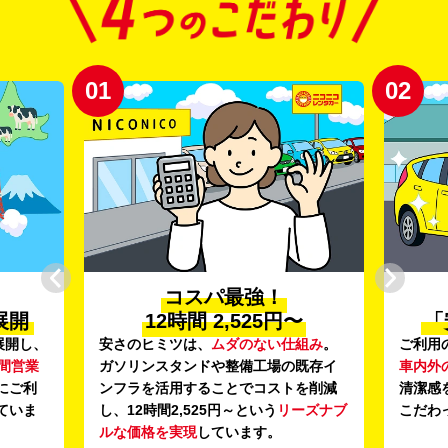
01
02
コスパ最強！
展開
12時間 2,525円〜
「
展開し、
安さのヒミツは、
ムダのない仕組み
。
ご利用
時間営業
ガソリンスタンドや整備工場の既存イ
車内外
にご利
ンフラを活用することでコストを削減
清潔感
ていま
し、12時間2,525円～という
リーズナブ
こだわ
ルな価格を実現
しています。