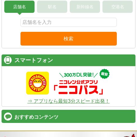
店舗名
駅名
新幹線名
空港名
検索
スマートフォン
⇒ アプリなら最短3分スピード出発！
おすすめコンテンツ