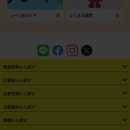
シーン別ガイド
よくある質問
都道府県から探す
・
北海道
・
青森県
・
岩手県
・
宮城県
・
秋田県
・
山形県
主要駅から探す
・
福島県
・
東京都
・
神奈川県
・
埼玉県
・
千葉県
・
茨城県
・
札幌駅
・
仙台駅
・
新宿駅
・
池袋駅
・
渋谷駅
・
東京駅
主要空港から探す
・
栃木県
・
群馬県
・
山梨県
・
愛知県
・
静岡県
・
岐阜県
・
横浜駅
・
川崎駅
・
大宮駅
・
西船橋駅
・
柏駅
・
名古屋駅
・
新千歳空港
・
仙台空港
主要都市から探す
・
長野県
・
新潟県
・
富山県
・
石川県
・
福井県
・
大阪府
・
大阪駅
・
難波駅
・
三宮駅
・
京都駅
・
広島駅
・
博多駅
・
成田空港
・
羽田空港
・
兵庫県
・
京都府
・
滋賀県
・
和歌山県
・
奈良県
・
三重県
・
札幌市
・
仙台市
車種から探す
・
熊本駅
・
那覇空港駅
・
中部国際空港セントレア
・
関西国際空港
・
鳥取県
・
島根県
・
岡山県
・
広島県
・
山口県
・
徳島県
・
千葉市
・
さいたま市