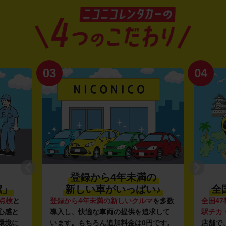
03
04
登録から4年未満の
潔」
新しい車がいっぱい♪
全
点検
と
登録から4年未満の新しいクルマ
を多数
全国47
心感と
導入し、快適な車両の提供を追求して
駅チカ
環境に
います。もちろん追加料金は0円です。
店舗で