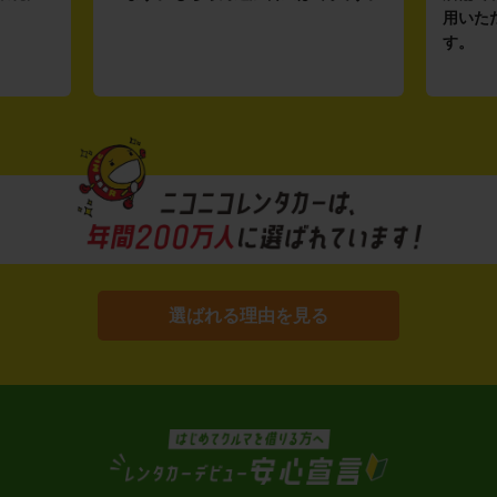
用いた
す。
選ばれる理由を見る