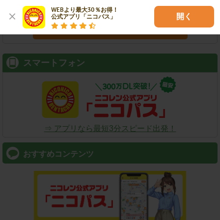
WEBより最大30％お得！

開く
公式アプリ「ニコパス」
検索
スマートフォン
⇒ アプリなら最短3分スピード出発！
おすすめコンテンツ