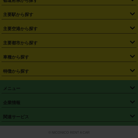
都道府県から探す
・
北海道
・
青森県
・
岩手県
・
宮城県
・
秋田県
・
山形県
主要駅から探す
・
福島県
・
東京都
・
神奈川県
・
埼玉県
・
千葉県
・
茨城県
・
札幌駅
・
仙台駅
・
新宿駅
・
池袋駅
・
渋谷駅
・
東京駅
主要空港から探す
・
栃木県
・
群馬県
・
山梨県
・
愛知県
・
静岡県
・
岐阜県
・
横浜駅
・
川崎駅
・
大宮駅
・
西船橋駅
・
柏駅
・
名古屋駅
・
新千歳空港
・
仙台空港
主要都市から探す
・
長野県
・
新潟県
・
富山県
・
石川県
・
福井県
・
大阪府
・
大阪駅
・
難波駅
・
三宮駅
・
京都駅
・
広島駅
・
博多駅
・
成田空港
・
羽田空港
・
兵庫県
・
京都府
・
滋賀県
・
和歌山県
・
奈良県
・
三重県
・
札幌市
・
仙台市
車種から探す
・
熊本駅
・
那覇空港駅
・
中部国際空港セントレア
・
関西国際空港
・
鳥取県
・
島根県
・
岡山県
・
広島県
・
山口県
・
徳島県
・
千葉市
・
さいたま市
・
軽自動車
・
コンパクトカー
・
ステーションワゴン・セダン
特徴から探す
・
大阪国際空港（伊丹空港）
・
神戸空港
・
香川県
・
愛媛県
・
高知県
・
福岡県
・
佐賀県
・
長崎県
・
横浜市
・
川崎市
・
ミニバン・ワンボックス
・
高級ミニバン・ワンボックス
・
SUV
・
岡山空港
・
徳島空港
・
ハイブリッド
・
宅配レンタカー
・
ETCカードレンタル
・
熊本県
・
大分県
・
宮崎県
・
鹿児島県
・
沖縄県
・
相模原市
・
新潟市
メニュー
・
軽トラック・商用バン
・
福岡空港
・
鹿児島空港
・
長期レンタル
・
深夜時間帯レンタル
・
免責補償プラス
・
静岡市
・
浜松市
・
・
トラック・バン
トップページ
・
はじめての方へ
・
ご利用案内
(タウンエースバン、ライトエースバン等)
企業情報
・
那覇空港
・
パーフェクト補償
・
スタッドレスタイヤ
・
直前予約
・
名古屋市
・
京都市
・
・
トラック・バン
ベストレート保証
・
予約から返却まで
・
・
店舗オリジナル
利用シーン別ガイ
(ハイエースバン・キャラバン等)
・
・
ニコパス(アプリ)
会社概要
・
ニュース
・
国際運転免許証
・
フランチャイズ募集
・
営業時間外返却サービス
・
個人情報保護
関連サービス
・
大阪市
・
堺市
ド
・
・
レッカー搬送サービス
カスタマーハラスメントに対する基本方針
・
神戸市
・
岡山市
・
・
車種・料金
カーリースなら「定額ニコノリパック」
・
店舗を探す
・
キャンペーン
© NICONICO RENT A CAR
・
特定商取引法に基づく表記
・
旅行業約款
・
広島市
・
北九州市