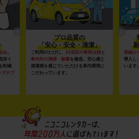
プロ品質の
〜
「安心・安全・清潔」
新
組み
。
ご利用のたびに、
24項目の車両点検
と
登録か
既存イ
車内外の清掃・除菌
を徹底。安心感と
導入し
を削減
清潔感を感じていただける車内環境に
います
ーズナブ
こだわっています。