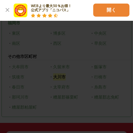
・
戸畑区
・
小倉北区
・
八幡東区
WEBより最大30％お得！

開く
公式アプリ「ニコパス」
・
八幡西区
福岡市
・
東区
・
博多区
・
中央区
・
南区
・
西区
・
早良区
その他市区町村
・
大牟田市
・
久留米市
・
飯塚市
・
筑後市
・
大川市
・
行橋市
・
春日市
・
太宰府市
・
糸島市
・
那珂川市
・
糟屋郡篠栗町
・
糟屋郡志免町
・
糟屋郡粕屋町