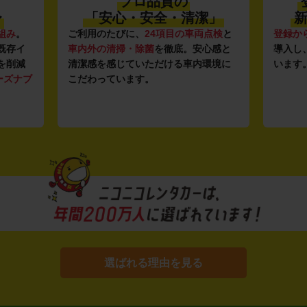
プロ品質の
〜
「安心・安全・清潔」
新
組み
。
ご利用のたびに、
24項目の車両点検
と
登録か
既存イ
車内外の清掃・除菌
を徹底。安心感と
導入し
を削減
清潔感を感じていただける車内環境に
います
ーズナブ
こだわっています。
選ばれる理由を見る