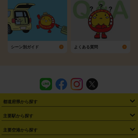
シーン別ガイド
よくある質問
都道府県から探す
・
北海道
・
青森県
・
岩手県
・
宮城県
・
秋田県
・
山形県
主要駅から探す
・
福島県
・
東京都
・
神奈川県
・
埼玉県
・
千葉県
・
茨城県
・
札幌駅
・
仙台駅
・
新宿駅
・
池袋駅
・
渋谷駅
・
東京駅
主要空港から探す
・
栃木県
・
群馬県
・
山梨県
・
愛知県
・
静岡県
・
岐阜県
・
横浜駅
・
川崎駅
・
大宮駅
・
西船橋駅
・
柏駅
・
名古屋駅