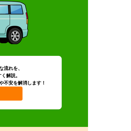
な流れを、
すく解説。
や不安を解消します！