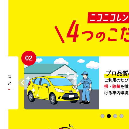
02
円〜
プロ品質
リンス
ご利用のたび
ること
掃・除菌
を徹
う
リー
ける車内環境