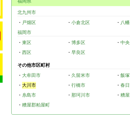
福岡県
北九州市
・
戸畑区
・
小倉北区
・
八幡
福岡市
・
東区
・
博多区
・
中央
・
西区
・
早良区
その他市区町村
・
大牟田市
・
久留米市
・
飯塚
・
大川市
・
行橋市
・
春日
・
糸島市
・
那珂川市
・
糟屋
・
糟屋郡粕屋町