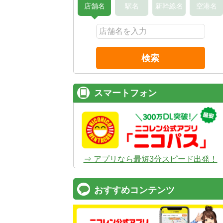
店舗名
駅名
新幹線名
空港名
検索
スマートフォン
⇒ アプリなら最短3分スピード出発！
おすすめコンテンツ