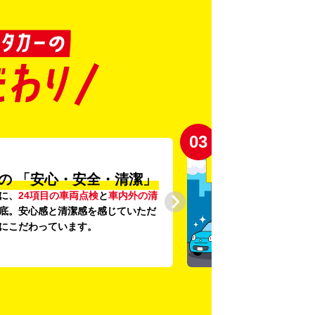
03
の
「安心・安全・清潔」
に、
24項目の車両点検
と
車内外の清
底。安心感と清潔感を感じていただ
にこだわっています。