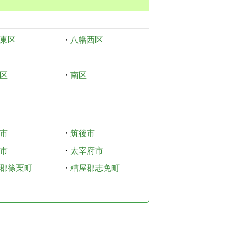
東区
・
八幡西区
区
・
南区
市
・
筑後市
市
・
太宰府市
郡篠栗町
・
糟屋郡志免町