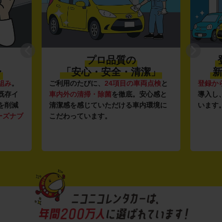
プロ品質の
〜
「安心・安全・清潔」
新
組み
。
ご利用のたびに、
24項目の車両点検
と
登録か
既存イ
車内外の清掃・除菌
を徹底。安心感と
導入し
を削減
清潔感を感じていただける車内環境に
います
ーズナブ
こだわっています。