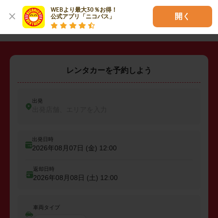
WEBより最大30％お得！

・
糟屋郡粕屋町
開く
公式アプリ「ニコパス」
レンタカーを予約しよう
出発
出発店舗、エリアを入力
出発日時
2026年08月07日 (金)
12:00
返却日時
2026年08月08日 (土)
12:00
車両タイプ