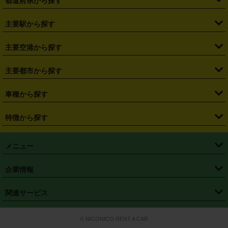
都道府県から探す
・
北海道
・
青森県
・
岩手県
・
宮城県
・
秋田県
・
山形県
主要駅から探す
・
福島県
・
東京都
・
神奈川県
・
埼玉県
・
千葉県
・
茨城県
・
札幌駅
・
仙台駅
・
新宿駅
・
池袋駅
・
渋谷駅
・
東京駅
主要空港から探す
・
栃木県
・
群馬県
・
山梨県
・
愛知県
・
静岡県
・
岐阜県
・
横浜駅
・
川崎駅
・
大宮駅
・
西船橋駅
・
柏駅
・
名古屋駅
・
新千歳空港
・
仙台空港
主要都市から探す
・
長野県
・
新潟県
・
富山県
・
石川県
・
福井県
・
大阪府
・
大阪駅
・
難波駅
・
三宮駅
・
京都駅
・
広島駅
・
博多駅
・
成田空港
・
羽田空港
・
兵庫県
・
京都府
・
滋賀県
・
和歌山県
・
奈良県
・
三重県
・
札幌市
・
仙台市
車種から探す
・
熊本駅
・
那覇空港駅
・
中部国際空港セントレア
・
関西国際空港
・
鳥取県
・
島根県
・
岡山県
・
広島県
・
山口県
・
徳島県
・
千葉市
・
さいたま市
・
軽自動車
・
コンパクトカー
・
ステーションワゴン・セダン
特徴から探す
・
大阪国際空港（伊丹空港）
・
神戸空港
・
香川県
・
愛媛県
・
高知県
・
福岡県
・
佐賀県
・
長崎県
・
横浜市
・
川崎市
・
ミニバン・ワンボックス
・
高級ミニバン・ワンボックス
・
SUV
・
岡山空港
・
徳島空港
・
ハイブリッド
・
宅配レンタカー
・
ETCカードレンタル
・
熊本県
・
大分県
・
宮崎県
・
鹿児島県
・
沖縄県
・
相模原市
・
新潟市
メニュー
・
軽トラック・商用バン
・
福岡空港
・
鹿児島空港
・
長期レンタル
・
深夜時間帯レンタル
・
免責補償プラス
・
静岡市
・
浜松市
・
・
トラック・バン
トップページ
・
はじめての方へ
・
ご利用案内
(タウンエースバン、ライトエースバン等)
企業情報
・
那覇空港
・
パーフェクト補償
・
スタッドレスタイヤ
・
直前予約
・
名古屋市
・
京都市
・
・
トラック・バン
ベストレート保証
・
予約から返却まで
・
・
店舗オリジナル
利用シーン別ガイ
(ハイエースバン・キャラバン等)
・
・
ニコパス(アプリ)
会社概要
・
ニュース
・
国際運転免許証
・
フランチャイズ募集
・
営業時間外返却サービス
・
個人情報保護
関連サービス
・
大阪市
・
堺市
ド
・
・
レッカー搬送サービス
カスタマーハラスメントに対する基本方針
・
神戸市
・
岡山市
・
・
車種・料金
カーリースなら「定額ニコノリパック」
・
店舗を探す
・
キャンペーン
© NICONICO RENT A CAR
・
特定商取引法に基づく表記
・
旅行業約款
・
広島市
・
北九州市