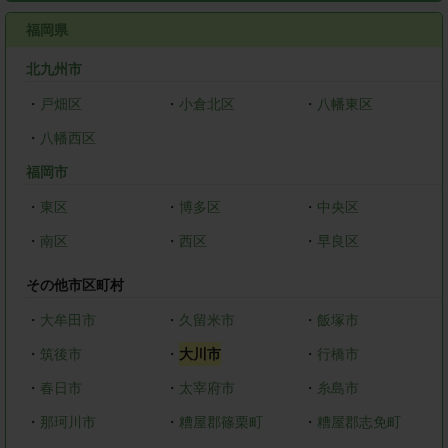
福岡県
北九州市
・
戸畑区
・
小倉北区
・
八幡東区
・
八幡西区
福岡市
・
東区
・
博多区
・
中央区
・
南区
・
西区
・
早良区
その他市区町村
・
大牟田市
・
久留米市
・
飯塚市
・
筑後市
・
大川市
・
行橋市
・
春日市
・
太宰府市
・
糸島市
・
那珂川市
・
糟屋郡篠栗町
・
糟屋郡志免町