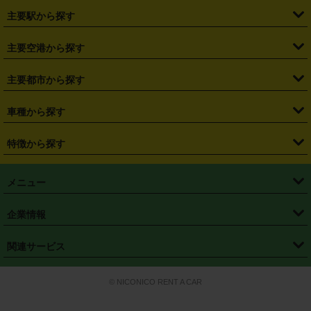
・
北海道
・
青森県
・
岩手県
・
宮城県
・
秋田県
・
山形県
主要駅から探す
・
福島県
・
東京都
・
神奈川県
・
埼玉県
・
千葉県
・
茨城県
・
札幌駅
・
仙台駅
・
新宿駅
・
池袋駅
・
渋谷駅
・
東京駅
主要空港から探す
・
栃木県
・
群馬県
・
山梨県
・
愛知県
・
静岡県
・
岐阜県
・
横浜駅
・
川崎駅
・
大宮駅
・
西船橋駅
・
柏駅
・
名古屋駅
・
新千歳空港
・
仙台空港
主要都市から探す
・
長野県
・
新潟県
・
富山県
・
石川県
・
福井県
・
大阪府
・
大阪駅
・
難波駅
・
三宮駅
・
京都駅
・
広島駅
・
博多駅
・
成田空港
・
羽田空港
・
兵庫県
・
京都府
・
滋賀県
・
和歌山県
・
奈良県
・
三重県
・
札幌市
・
仙台市
車種から探す
・
熊本駅
・
那覇空港駅
・
中部国際空港セントレア
・
関西国際空港
・
鳥取県
・
島根県
・
岡山県
・
広島県
・
山口県
・
徳島県
・
千葉市
・
さいたま市
・
軽自動車
・
コンパクトカー
・
ステーションワゴン・セダン
特徴から探す
・
大阪国際空港（伊丹空港）
・
神戸空港
・
香川県
・
愛媛県
・
高知県
・
福岡県
・
佐賀県
・
長崎県
・
横浜市
・
川崎市
・
ミニバン・ワンボックス
・
高級ミニバン・ワンボックス
・
SUV
・
岡山空港
・
徳島空港
・
ハイブリッド
・
宅配レンタカー
・
ETCカードレンタル
・
熊本県
・
大分県
・
宮崎県
・
鹿児島県
・
沖縄県
・
相模原市
・
新潟市
メニュー
・
軽トラック・商用バン
・
福岡空港
・
鹿児島空港
・
長期レンタル
・
深夜時間帯レンタル
・
免責補償プラス
・
静岡市
・
浜松市
・
・
トラック・バン
トップページ
・
はじめての方へ
・
ご利用案内
(タウンエースバン、ライトエースバン等)
企業情報
・
那覇空港
・
パーフェクト補償
・
スタッドレスタイヤ
・
直前予約
・
名古屋市
・
京都市
・
・
トラック・バン
ベストレート保証
・
予約から返却まで
・
・
店舗オリジナル
利用シーン別ガイ
(ハイエースバン・キャラバン等)
・
・
ニコパス(アプリ)
会社概要
・
ニュース
・
国際運転免許証
・
フランチャイズ募集
・
営業時間外返却サービス
・
個人情報保護
関連サービス
・
大阪市
・
堺市
ド
・
・
レッカー搬送サービス
カスタマーハラスメントに対する基本方針
・
神戸市
・
岡山市
・
・
車種・料金
カーリースなら「定額ニコノリパック」
・
店舗を探す
・
キャンペーン
© NICONICO RENT A CAR
・
特定商取引法に基づく表記
・
旅行業約款
・
広島市
・
北九州市
・
・
会員特典
超短期カーリースの「ニコリース」
・
選ばれる理由
・
安心・安全への取