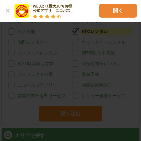
WEBより最大30％お得！

ハイブリッド
禁煙
開く
公式アプリ「ニコパス」
カード決済
スタッドレス
給油可能
ETCレンタル
宅配レンタカー
ウィークリーレンタル
マンスリーレンタル
朝7時以前も営業
夜21時以降も営業
深夜時間帯レンタル
パーフェクト補償
直前予約
ニコパス（アプリ）
国際運転免許証
営業時間外返却サービス
レッカー搬送サービス
絞り込む
エリアで探す