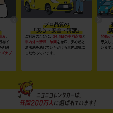
プロ品質の
〜
「安心・安全・清潔」
新
組み
。
ご利用のたびに、
24項目の車両点検
と
登録か
既存イ
車内外の清掃・除菌
を徹底。安心感と
導入し
を削減
清潔感を感じていただける車内環境に
います
ーズナブ
こだわっています。