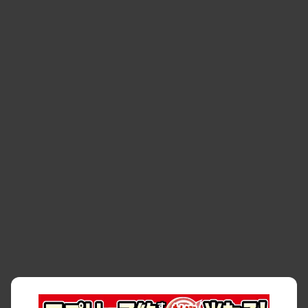
り組み
・
福岡市
・
熊本市
・
清潔・快適な車内
・
徹底した車両点検
・
新しいクルマ
空間
・
お客様の声
・
お客様大賞
・
よくある質問
・
お問い合わせ
・
予約キャンセル・
・
保険・補償
変更
・
事故・故障
・
交通違反
・
サイトマップ
・
貸渡約款
・
利用規約