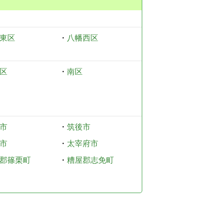
東区
・
八幡西区
区
・
南区
市
・
筑後市
市
・
太宰府市
郡篠栗町
・
糟屋郡志免町