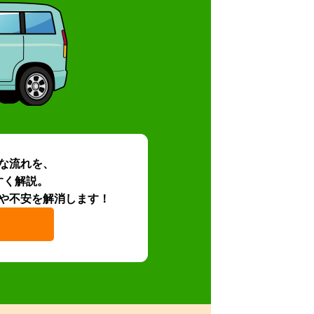
な流れを、
すく解説。
や不安を解消します！