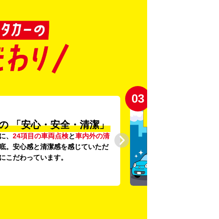
03
の
「安心・安全・清潔」
に、
24項目の車両点検
と
車内外の清
底。安心感と清潔感を感じていただ
にこだわっています。