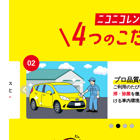
02
円〜
プロ品質
リンス
ご利用のたび
ること
掃・除菌
を徹
う
リー
ける車内環境