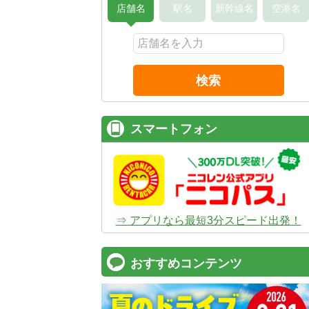
店舗名
駅名
新幹線名
空港名
検索
スマートフォン
⇒ アプリなら最短3分スピード出発！
おすすめコンテンツ