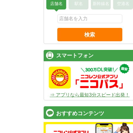
店舗名
駅名
新幹線名
空港名
検索
スマートフォン
⇒ アプリなら最短3分スピード出発！
おすすめコンテンツ