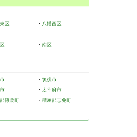
東区
・
八幡西区
区
・
南区
市
・
筑後市
市
・
太宰府市
郡篠栗町
・
糟屋郡志免町