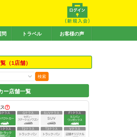
質問
トラベル
お客様の声
覧（1店舗）
検索
カー店舗一覧
ス