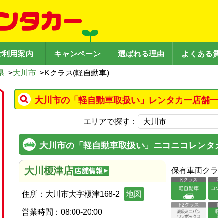
ご利用案内
キャンペーン
選ばれる理由
よくある
県
>
大川市
>
Kクラス(軽自動車)
大川市の「軽自動車取扱い」レンタカー店舗一
エリアで探す：
大川市の「軽自動車取扱い」ニコニコレンタ
大川榎津店
保有車両クラ
住所：
大川市大字榎津168-2
地図
営業時間：
08:00-20:00