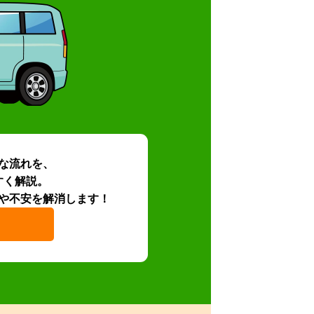
な流れを、
すく解説。
や不安を解消します！