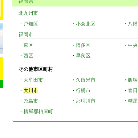
福岡県
北九州市
・
戸畑区
・
小倉北区
・
八幡
福岡市
・
東区
・
博多区
・
中央
・
西区
・
早良区
その他市区町村
・
大牟田市
・
久留米市
・
飯塚
・
大川市
・
行橋市
・
春日
・
糸島市
・
那珂川市
・
糟屋
・
糟屋郡粕屋町