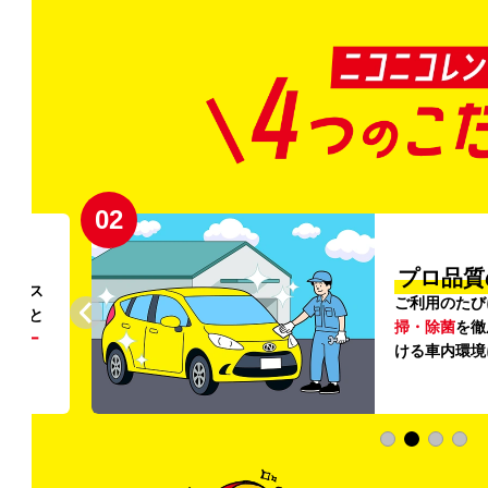
02
円〜
プロ品質
リンス
ご利用のたび
ること
掃・除菌
を徹
う
リー
ける車内環境