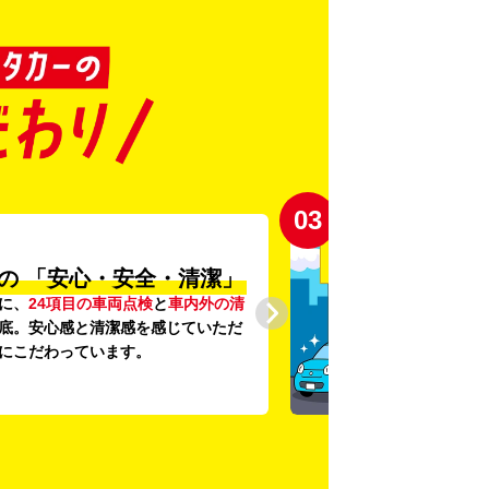
03
の
「安心・安全・清潔」
に、
24項目の車両点検
と
車内外の清
底。安心感と清潔感を感じていただ
にこだわっています。