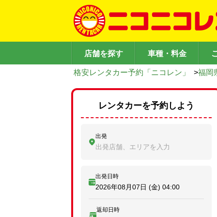
店舗を探す
車種・料金
格安レンタカー予約「ニコレン」
>
福岡
レンタカーを予約しよう
出発
出発店舗、エリアを入力
出発日時
2026年08月07日 (金)
04:00
返却日時