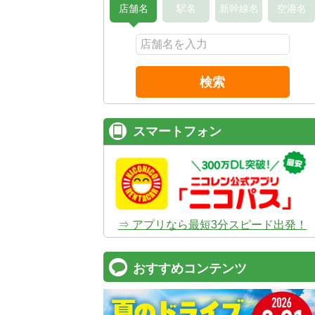
店舗名
駅名
新幹線名
空港名
検索
スマートフォン
⇒ アプリなら最短3分スピード出発！
おすすめコンテンツ