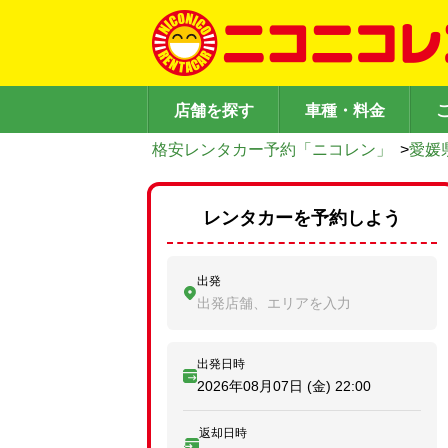
店舗を探す
車種・料金
格安レンタカー予約「ニコレン」
>
愛媛
レンタカーを予約しよう
出発
出発店舗、エリアを入力
出発日時
2026年08月07日 (金)
22:00
返却日時