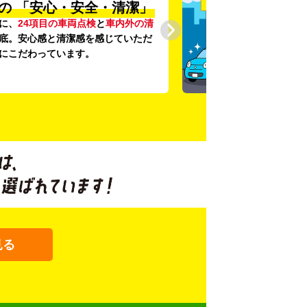
の
「安心・安全・清潔」
に、
24項目の車両点検
と
車内外の清
底。安心感と清潔感を感じていただ
にこだわっています。
見る