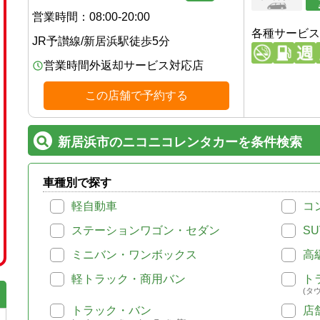
営業時間：
08:00-20:00
各種サービス
JR予讃線
/
新居浜駅
徒歩
5
分
営業時間外返却サービス対応店
この店舗で予約する
新居浜市のニコニコレンタカーを条件検索
車種別で探す
軽自動車
コ
ステーションワゴン・セダン
SU
ミニバン・ワンボックス
高
軽トラック・商用バン
ト
(タ
トラック・バン
店