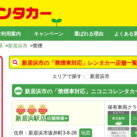
ご利用案内
キャンペーン
選ばれる理由
よくある
県
>
新居浜市
>
禁煙
新居浜市の「禁煙車対応」レンタカー店舗一覧
エリアで探す：
新居浜市の「禁煙車対応」ニコニコレンタカ
保有車両クラ
新居浜駅店
住所：
新居浜市坂井町3-8-28
地図