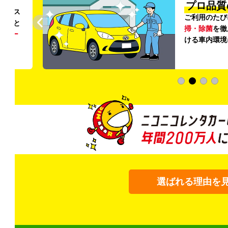
円〜
プロ品質
リンス
ご利用のたび
ること
掃・除菌
を徹
う
リー
ける車内環境
選ばれる理由を