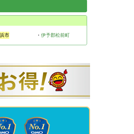
浜市
・
伊予郡松前町