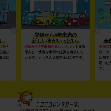
登録から4年未満の
潔」
新しい車がいっぱい♪
全
点検
と
登録から4年未満の新しいクルマ
を多数
全国47
心感と
導入し、快適な車両の提供を追求して
駅チカ
環境に
います。もちろん追加料金は0円です。
店舗で
用いた
す。