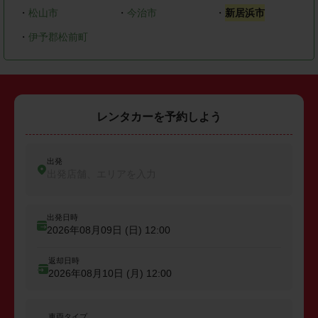
・
松山市
・
今治市
・
新居浜市
・
伊予郡松前町
レンタカーを予約しよう
出発
出発店舗、エリアを入力
出発日時
2026年08月09日 (日)
12:00
返却日時
2026年08月10日 (月)
12:00
車両タイプ