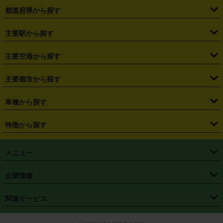
都道府県から探す
・
北海道
・
青森県
・
岩手県
・
宮城県
・
秋田県
・
山形県
主要駅から探す
・
福島県
・
東京都
・
神奈川県
・
埼玉県
・
千葉県
・
茨城県
・
札幌駅
・
仙台駅
・
新宿駅
・
池袋駅
・
渋谷駅
・
東京駅
主要空港から探す
・
栃木県
・
群馬県
・
山梨県
・
愛知県
・
静岡県
・
岐阜県
・
横浜駅
・
川崎駅
・
大宮駅
・
西船橋駅
・
柏駅
・
名古屋駅
・
新千歳空港
・
仙台空港
主要都市から探す
・
長野県
・
新潟県
・
富山県
・
石川県
・
福井県
・
大阪府
・
大阪駅
・
難波駅
・
三宮駅
・
京都駅
・
広島駅
・
博多駅
・
成田空港
・
羽田空港
・
兵庫県
・
京都府
・
滋賀県
・
和歌山県
・
奈良県
・
三重県
・
札幌市
・
仙台市
車種から探す
・
熊本駅
・
那覇空港駅
・
中部国際空港セントレア
・
関西国際空港
・
鳥取県
・
島根県
・
岡山県
・
広島県
・
山口県
・
徳島県
・
千葉市
・
さいたま市
・
軽自動車
・
コンパクトカー
・
ステーションワゴン・セダン
特徴から探す
・
大阪国際空港（伊丹空港）
・
神戸空港
・
香川県
・
愛媛県
・
高知県
・
福岡県
・
佐賀県
・
長崎県
・
横浜市
・
川崎市
・
ミニバン・ワンボックス
・
高級ミニバン・ワンボックス
・
SUV
・
岡山空港
・
徳島空港
・
ハイブリッド
・
宅配レンタカー
・
ETCカードレンタル
・
熊本県
・
大分県
・
宮崎県
・
鹿児島県
・
沖縄県
・
相模原市
・
新潟市
メニュー
・
軽トラック・商用バン
・
福岡空港
・
鹿児島空港
・
長期レンタル
・
深夜時間帯レンタル
・
免責補償プラス
・
静岡市
・
浜松市
・
・
トラック・バン
トップページ
・
はじめての方へ
・
ご利用案内
(タウンエースバン、ライトエースバン等)
企業情報
・
那覇空港
・
パーフェクト補償
・
スタッドレスタイヤ
・
直前予約
・
名古屋市
・
京都市
・
・
トラック・バン
ベストレート保証
・
予約から返却まで
・
・
店舗オリジナル
利用シーン別ガイ
(ハイエースバン・キャラバン等)
・
・
ニコパス(アプリ)
会社概要
・
ニュース
・
国際運転免許証
・
フランチャイズ募集
・
営業時間外返却サービス
・
個人情報保護
関連サービス
・
大阪市
・
堺市
ド
・
・
レッカー搬送サービス
カスタマーハラスメントに対する基本方針
・
神戸市
・
岡山市
・
・
車種・料金
カーリースなら「定額ニコノリパック」
・
店舗を探す
・
キャンペーン