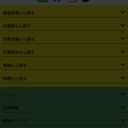
都道府県から探す
・
北海道
・
青森県
・
岩手県
・
宮城県
・
秋田県
・
山形県
主要駅から探す
・
福島県
・
東京都
・
神奈川県
・
埼玉県
・
千葉県
・
茨城県
・
札幌駅
・
仙台駅
・
新宿駅
・
池袋駅
・
渋谷駅
・
東京駅
主要空港から探す
・
栃木県
・
群馬県
・
山梨県
・
愛知県
・
静岡県
・
岐阜県
・
横浜駅
・
川崎駅
・
大宮駅
・
西船橋駅
・
柏駅
・
名古屋駅
・
新千歳空港
・
仙台空港
主要都市から探す
・
長野県
・
新潟県
・
富山県
・
石川県
・
福井県
・
大阪府
・
大阪駅
・
難波駅
・
三宮駅
・
京都駅
・
広島駅
・
博多駅
・
成田空港
・
羽田空港
・
兵庫県
・
京都府
・
滋賀県
・
和歌山県
・
奈良県
・
三重県
・
札幌市
・
仙台市
車種から探す
・
熊本駅
・
那覇空港駅
・
中部国際空港セントレア
・
関西国際空港
・
鳥取県
・
島根県
・
岡山県
・
広島県
・
山口県
・
徳島県
・
千葉市
・
さいたま市
・
軽自動車
・
コンパクトカー
・
ステーションワゴン・セダン
特徴から探す
・
大阪国際空港（伊丹空港）
・
神戸空港
・
香川県
・
愛媛県
・
高知県
・
福岡県
・
佐賀県
・
長崎県
・
横浜市
・
川崎市
・
ミニバン・ワンボックス
・
高級ミニバン・ワンボックス
・
SUV
・
岡山空港
・
徳島空港
・
ハイブリッド
・
宅配レンタカー
・
ETCカードレンタル
・
熊本県
・
大分県
・
宮崎県
・
鹿児島県
・
沖縄県
・
相模原市
・
新潟市
メニュー
・
軽トラック・商用バン
・
福岡空港
・
鹿児島空港
・
長期レンタル
・
深夜時間帯レンタル
・
免責補償プラス
・
静岡市
・
浜松市
・
・
トラック・バン
トップページ
・
はじめての方へ
・
ご利用案内
(タウンエースバン、ライトエースバン等)
企業情報
・
那覇空港
・
パーフェクト補償
・
スタッドレスタイヤ
・
直前予約
・
名古屋市
・
京都市
・
・
トラック・バン
ベストレート保証
・
予約から返却まで
・
・
店舗オリジナル
利用シーン別ガイ
(ハイエースバン・キャラバン等)
・
・
ニコパス(アプリ)
会社概要
・
ニュース
・
国際運転免許証
・
フランチャイズ募集
・
営業時間外返却サービス
・
個人情報保護
関連サービス
・
大阪市
・
堺市
ド
・
・
レッカー搬送サービス
カスタマーハラスメントに対する基本方針