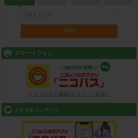
検索
スマートフォン
⇒ アプリなら最短3分スピード出発！
おすすめコンテンツ