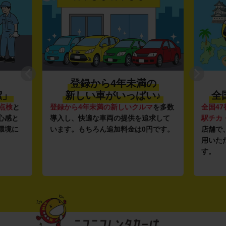
登録から4年未満の
利便性抜群★
新しい車がいっぱい♪
全国約1,500店舗
ら4年未満の新しいクルマ
を多数
全国47都道府県に1,500店舗
し、快適な車両の提供を追求して
駅チカ・空港周辺
の店舗や
2
。もちろん追加料金は0円です。
店舗で、いつでもどこでも気
用いただける利便性にこだわ
す。