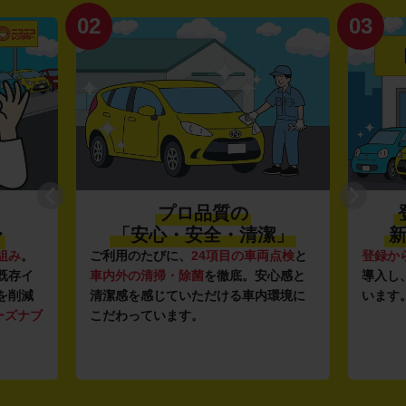
02
03
プロ品質の
〜
「安心・安全・清潔」
新
組み
。
ご利用のたびに、
24項目の車両点検
と
登録か
既存イ
車内外の清掃・除菌
を徹底。安心感と
導入し
を削減
清潔感を感じていただける車内環境に
います
ーズナブ
こだわっています。