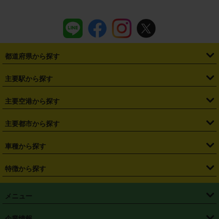
都道府県から探す
・
北海道
・
青森県
・
岩手県
・
宮城県
・
秋田県
・
山形県
主要駅から探す
・
福島県
・
東京都
・
神奈川県
・
埼玉県
・
千葉県
・
茨城県
・
札幌駅
・
仙台駅
・
新宿駅
・
池袋駅
・
渋谷駅
・
東京駅
主要空港から探す
・
栃木県
・
群馬県
・
山梨県
・
愛知県
・
静岡県
・
岐阜県
・
横浜駅
・
川崎駅
・
大宮駅
・
西船橋駅
・
柏駅
・
名古屋駅
・
新千歳空港
・
仙台空港
主要都市から探す
・
長野県
・
新潟県
・
富山県
・
石川県
・
福井県
・
大阪府
・
大阪駅
・
難波駅
・
三宮駅
・
京都駅
・
広島駅
・
博多駅
・
成田空港
・
羽田空港
・
兵庫県
・
京都府
・
滋賀県
・
和歌山県
・
奈良県
・
三重県
・
札幌市
・
仙台市
車種から探す
・
熊本駅
・
那覇空港駅
・
中部国際空港セントレア
・
関西国際空港
・
鳥取県
・
島根県
・
岡山県
・
広島県
・
山口県
・
徳島県
・
千葉市
・
さいたま市
・
軽自動車
・
コンパクトカー
・
ステーションワゴン・セダン
特徴から探す
・
大阪国際空港（伊丹空港）
・
神戸空港
・
香川県
・
愛媛県
・
高知県
・
福岡県
・
佐賀県
・
長崎県
・
横浜市
・
川崎市
・
ミニバン・ワンボックス
・
高級ミニバン・ワンボックス
・
SUV
・
岡山空港
・
徳島空港
・
ハイブリッド
・
宅配レンタカー
・
ETCカードレンタル
・
熊本県
・
大分県
・
宮崎県
・
鹿児島県
・
沖縄県
・
相模原市
・
新潟市
メニュー
・
軽トラック・商用バン
・
福岡空港
・
鹿児島空港
・
長期レンタル
・
深夜時間帯レンタル
・
免責補償プラス
・
静岡市
・
浜松市
・
・
トラック・バン
トップページ
・
はじめての方へ
・
ご利用案内
(タウンエースバン、ライトエースバン等)
企業情報
・
那覇空港