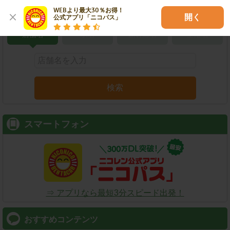
こだわり条件で検索
WEBより最大30％お得！

開く
公式アプリ「ニコパス」
店舗名
駅名
新幹線名
空港名
検索
スマートフォン
⇒ アプリなら最短3分スピード出発！
おすすめコンテンツ