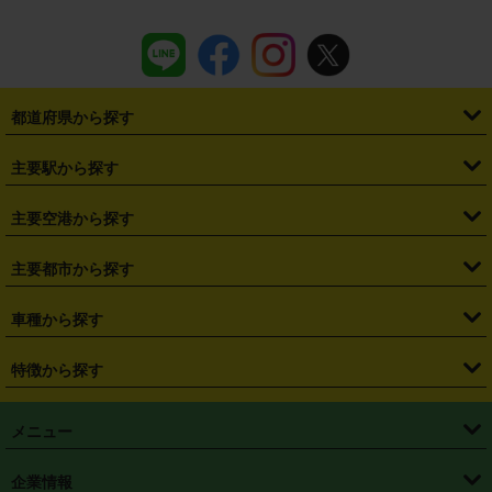
都道府県から探す
・
北海道
・
青森県
・
岩手県
・
宮城県
・
秋田県
・
山形県
主要駅から探す
・
福島県
・
東京都
・
神奈川県
・
埼玉県
・
千葉県
・
茨城県
・
札幌駅
・
仙台駅
・
新宿駅
・
池袋駅
・
渋谷駅
・
東京駅
主要空港から探す
・
栃木県
・
群馬県
・
山梨県
・
愛知県
・
静岡県
・
岐阜県
・
横浜駅
・
川崎駅
・
大宮駅
・
西船橋駅
・
柏駅
・
名古屋駅
・
新千歳空港
・
仙台空港
主要都市から探す
・
長野県
・
新潟県
・
富山県
・
石川県
・
福井県
・
大阪府
・
大阪駅
・
難波駅
・
三宮駅
・
京都駅
・
広島駅
・
博多駅
・
成田空港
・
羽田空港
・
兵庫県
・
京都府
・
滋賀県
・
和歌山県
・
奈良県
・
三重県
・
札幌市
・
仙台市
車種から探す
・
熊本駅
・
那覇空港駅
・
中部国際空港セントレア
・
関西国際空港
・
鳥取県
・
島根県
・
岡山県
・
広島県
・
山口県
・
徳島県
・
千葉市
・
さいたま市
・
軽自動車
・
コンパクトカー
・
ステーションワゴン・セダン
特徴から探す
・
大阪国際空港（伊丹空港）
・
神戸空港
・
香川県
・
愛媛県
・
高知県
・
福岡県
・
佐賀県
・
長崎県
・
横浜市
・
川崎市
・
ミニバン・ワンボックス
・
高級ミニバン・ワンボックス
・
SUV
・
岡山空港
・
徳島空港
・
ハイブリッド
・
宅配レンタカー
・
ETCカードレンタル
・
熊本県
・
大分県
・
宮崎県
・
鹿児島県
・
沖縄県
・
相模原市
・
新潟市
メニュー
・
軽トラック・商用バン
・
福岡空港
・
鹿児島空港
・
長期レンタル
・
深夜時間帯レンタル
・
免責補償プラス
・
静岡市
・
浜松市
・
・
トラック・バン
トップページ
・
はじめての方へ
・
ご利用案内
(タウンエースバン、ライトエースバン等)
企業情報
・
那覇空港
・
パーフェクト補償
・
スタッドレスタイヤ
・
直前予約