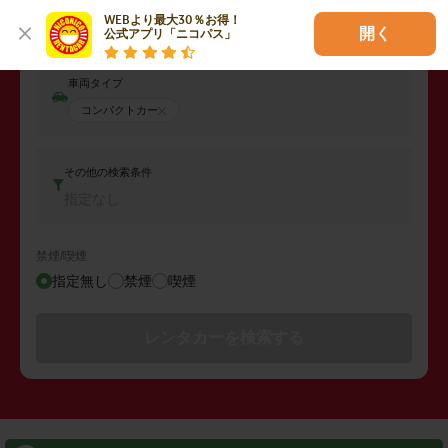
返却日時
WEBより最大30％お得！

2026年08月09日 (日)
09:00
開く
公式アプリ「ニコパス」
車両タイプ
コンパクトカー
その他の検索条件
指定なし
禁煙/喫煙
指定無し
禁煙
喫煙
レンタカーを検索する