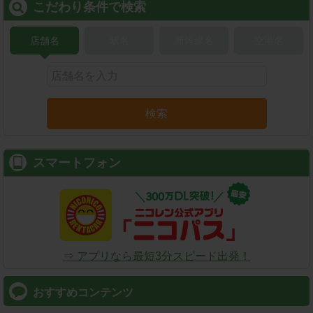
こだわり条件で検索
店舗名
駅名
新幹線名
空港名
検索
スマートフォン
⇒ アプリなら最短3分スピード出発！
おすすめコンテンツ