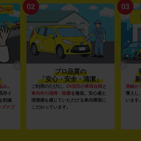
02
03
プロ品質の
〜
「安心・安全・清潔」
新
組み
。
ご利用のたびに、
24項目の車両点検
と
登録か
既存イ
車内外の清掃・除菌
を徹底。安心感と
導入し
を削減
清潔感を感じていただける車内環境に
います
ーズナブ
こだわっています。