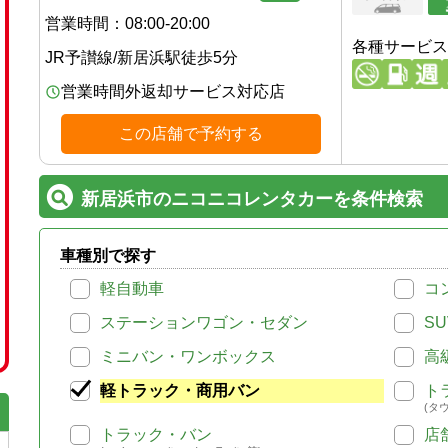
営業時間：
08:00-20:00
各種サービス
JR予讃線
/
新居浜駅
徒歩
5
分
営業時間外返却サービス対応店
この店舗で予約する
新居浜市のニコニコレンタカーを条件検索
車種別で探す
軽自動車
コ
ステーションワゴン・セダン
SU
ミニバン・ワンボックス
高
軽トラック・商用バン
ト
(タ
トラック・バン
店