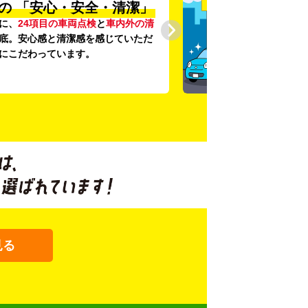
の
「安心・安全・清潔」
に、
24項目の車両点検
と
車内外の清
底。安心感と清潔感を感じていただ
にこだわっています。
見る