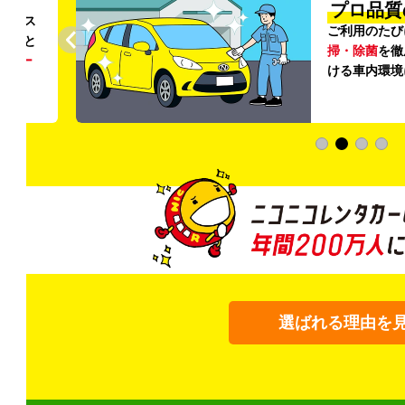
円〜
プロ品質
リンス
ご利用のたび
ること
掃・除菌
を徹
う
リー
ける車内環境
選ばれる理由を