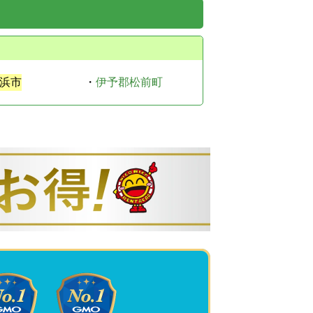
浜市
・
伊予郡松前町