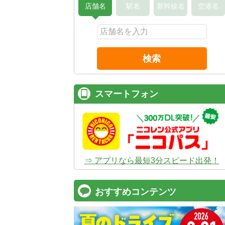
店舗名
駅名
新幹線名
空港名
検索
スマートフォン
⇒ アプリなら最短3分スピード出発！
おすすめコンテンツ