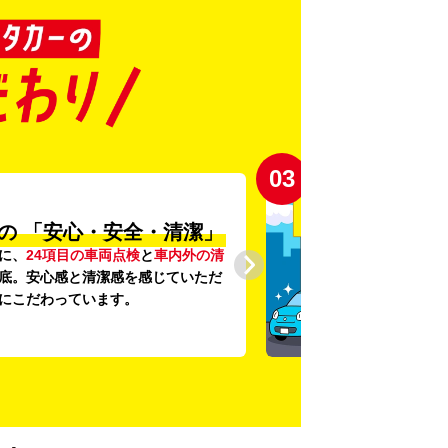
03
の
「安心・安全・清潔」
に、
24項目の車両点検
と
車内外の清
底。安心感と清潔感を感じていただ
にこだわっています。