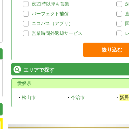
夜21時以降も営業
パーフェクト補償
ニコパス（アプリ）
営業時間外返却サービス
絞り込む
エリアで探す
愛媛県
・
松山市
・
今治市
・
新居