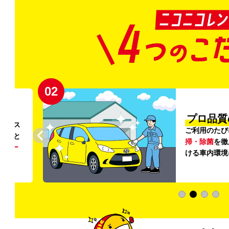
02
円〜
プロ品質
リンス
ご利用のたび
ること
掃・除菌
を徹
う
リー
ける車内環境