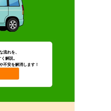
な流れを、
すく解説。
や不安を解消します！