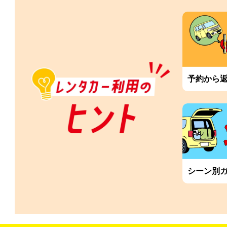
予約から
シーン別