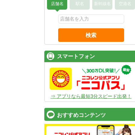
店舗名
駅名
新幹線名
空港名
検索
スマートフォン
⇒ アプリなら最短3分スピード出発！
おすすめコンテンツ