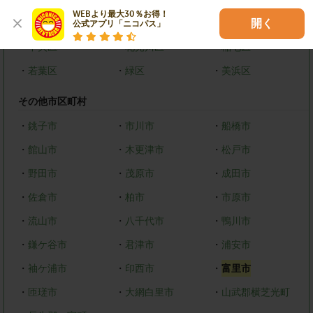
WEBより最大30％お得！

千葉市
開く
公式アプリ「ニコパス」
・
中央区
・
花見川区
・
稲毛区
・
若葉区
・
緑区
・
美浜区
その他市区町村
・
銚子市
・
市川市
・
船橋市
・
館山市
・
木更津市
・
松戸市
・
野田市
・
茂原市
・
成田市
・
佐倉市
・
柏市
・
市原市
・
流山市
・
八千代市
・
鴨川市
・
鎌ケ谷市
・
君津市
・
浦安市
・
袖ケ浦市
・
印西市
・
富里市
・
匝瑳市
・
大網白里市
・
山武郡横芝光町