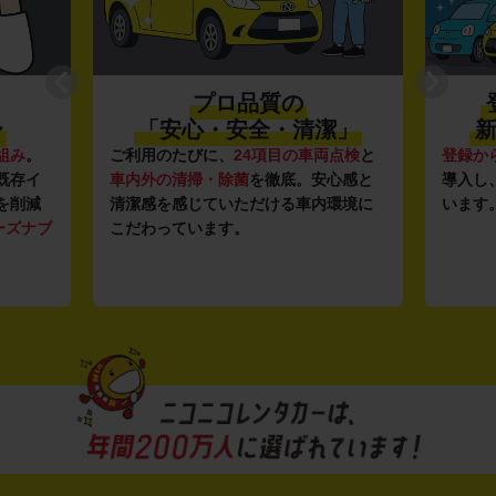
プロ品質の
〜
「安心・安全・清潔」
新
組み
。
ご利用のたびに、
24項目の車両点検
と
登録か
既存イ
車内外の清掃・除菌
を徹底。安心感と
導入し
を削減
清潔感を感じていただける車内環境に
います
ーズナブ
こだわっています。