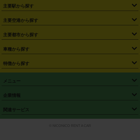
・
北海道
・
青森県
・
岩手県
・
宮城県
・
秋田県
・
山形県
主要駅から探す
・
福島県
・
東京都
・
神奈川県
・
埼玉県
・
千葉県
・
茨城県
・
札幌駅
・
仙台駅
・
新宿駅
・
池袋駅
・
渋谷駅
・
東京駅
主要空港から探す
・
栃木県
・
群馬県
・
山梨県
・
愛知県
・
静岡県
・
岐阜県
・
横浜駅
・
川崎駅
・
大宮駅
・
西船橋駅
・
柏駅
・
名古屋駅
・
新千歳空港
・
仙台空港
主要都市から探す
・
長野県
・
新潟県
・
富山県
・
石川県
・
福井県
・
大阪府
・
大阪駅
・
難波駅
・
三宮駅
・
京都駅
・
広島駅
・
博多駅
・
成田空港
・
羽田空港
・
兵庫県
・
京都府
・
滋賀県
・
和歌山県
・
奈良県
・
三重県
・
札幌市
・
仙台市
車種から探す
・
熊本駅
・
那覇空港駅
・
中部国際空港セントレア
・
関西国際空港
・
鳥取県
・
島根県
・
岡山県
・
広島県
・
山口県
・
徳島県
・
千葉市
・
さいたま市
・
軽自動車
・
コンパクトカー
・
ステーションワゴン・セダン
特徴から探す
・
大阪国際空港（伊丹空港）
・
神戸空港
・
香川県
・
愛媛県
・
高知県
・
福岡県
・
佐賀県
・
長崎県
・
横浜市
・
川崎市
・
ミニバン・ワンボックス
・
高級ミニバン・ワンボックス
・
SUV
・
岡山空港
・
徳島空港
・
ハイブリッド
・
宅配レンタカー
・
ETCカードレンタル
・
熊本県
・
大分県
・
宮崎県
・
鹿児島県
・
沖縄県
・
相模原市
・
新潟市
メニュー
・
軽トラック・商用バン
・
福岡空港
・
鹿児島空港
・
長期レンタル
・
深夜時間帯レンタル
・
免責補償プラス
・
静岡市
・
浜松市
・
・
トラック・バン
トップページ
・
はじめての方へ
・
ご利用案内
(タウンエースバン、ライトエースバン等)
企業情報
・
那覇空港
・
パーフェクト補償
・
スタッドレスタイヤ
・
直前予約
・
名古屋市
・
京都市
・
・
トラック・バン
ベストレート保証
・
予約から返却まで
・
・
店舗オリジナル
利用シーン別ガイ
(ハイエースバン・キャラバン等)
・
・
ニコパス(アプリ)
会社概要
・
ニュース
・
国際運転免許証
・
フランチャイズ募集
・
営業時間外返却サービス
・
個人情報保護
関連サービス
・
大阪市
・
堺市
ド
・
・
レッカー搬送サービス
カスタマーハラスメントに対する基本方針
・
神戸市
・
岡山市
・
・
車種・料金
カーリースなら「定額ニコノリパック」
・
店舗を探す
・
キャンペーン
© NICONICO RENT A CAR
・
特定商取引法に基づく表記
・
旅行業約款
・
広島市
・
北九州市
・
・
会員特典
超短期カーリースの「ニコリース」
・
選ばれる理由
・
安心・安全への取
り組み