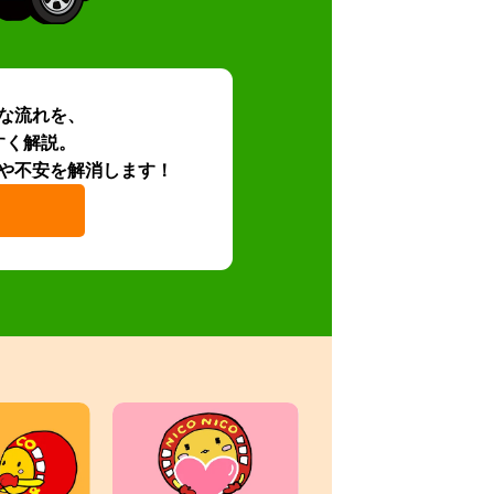
な流れを、
すく解説。
や不安を解消します！