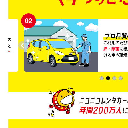
02
円〜
プロ品質
リンス
ご利用のたび
ること
掃・除菌
を徹
う
リー
ける車内環境