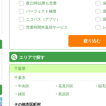
夜21時以降も営業
パーフェクト補償
ニコパス（アプリ）
営業時間外返却サービス
絞り込む
エリアで探す
千葉県
千葉市
・
中央区
・
花見川区
・
稲毛
・
緑区
・
美浜区
その他市区町村