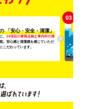
03
の
「安心・安全・清潔」
に、
24項目の車両点検
と
車内外の清
底。安心感と清潔感を感じていただ
にこだわっています。