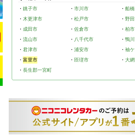
・
銚子市
・
市川市
・
船橋
・
木更津市
・
松戸市
・
野田
・
成田市
・
佐倉市
・
柏市
・
流山市
・
八千代市
・
鴨川
・
君津市
・
浦安市
・
袖ケ
・
富里市
・
匝瑳市
・
大網
・
長生郡一宮町