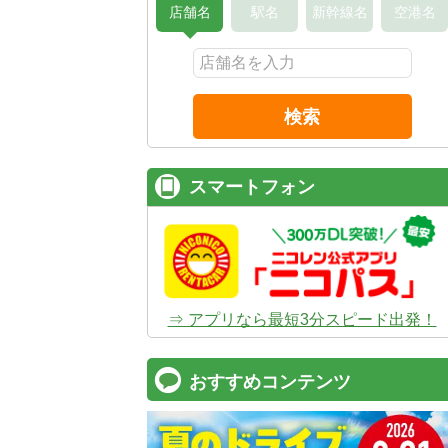
店舗名
駅名
新幹線名
空港名
検索
スマートフォン
⇒ アプリなら最短3分スピード出発！
おすすめコンテンツ