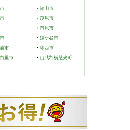
市
・
館山市
市
・
茂原市
・
市原市
市
・
鎌ケ谷市
浦市
・
印西市
白里市
・
山武郡横芝光町