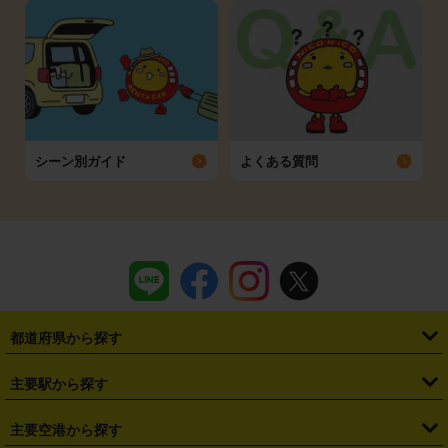
シーン別ガイド
よくある質問
都道府県から探す
・
北海道
・
青森県
・
岩手県
・
宮城県
・
秋田県
・
山形県
主要駅から探す
・
福島県
・
東京都
・
神奈川県
・
埼玉県
・
千葉県
・
茨城県
・
札幌駅
・
仙台駅
・
新宿駅
・
池袋駅
・
渋谷駅
・
東京駅
主要空港から探す
・
栃木県
・
群馬県
・
山梨県
・
愛知県
・
静岡県
・
岐阜県