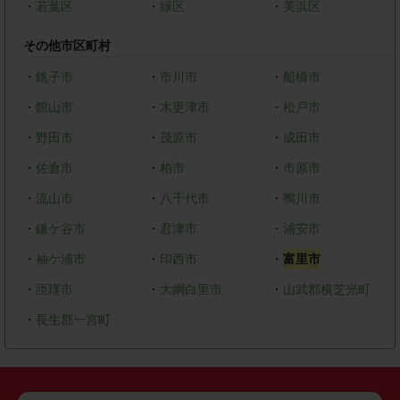
・
若葉区
・
緑区
・
美浜区
その他市区町村
・
銚子市
・
市川市
・
船橋市
・
館山市
・
木更津市
・
松戸市
・
野田市
・
茂原市
・
成田市
・
佐倉市
・
柏市
・
市原市
・
流山市
・
八千代市
・
鴨川市
・
鎌ケ谷市
・
君津市
・
浦安市
・
袖ケ浦市
・
印西市
・
富里市
・
匝瑳市
・
大網白里市
・
山武郡横芝光町
・
長生郡一宮町