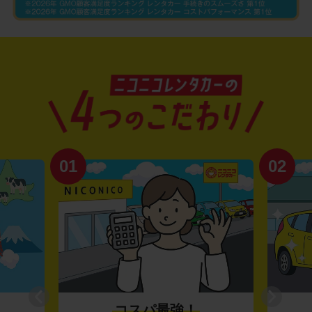
01
02
コスパ最強！