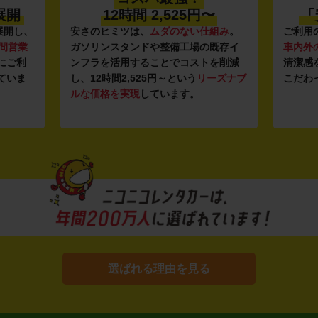
展開
12時間 2,525円〜
「
展開し、
安さのヒミツは、
ムダのない仕組み
。
ご利用
時間営業
ガソリンスタンドや整備工場の既存イ
車内外
にご利
ンフラを活用することでコストを削減
清潔感
ていま
し、12時間2,525円～という
リーズナブ
こだわ
ルな価格を実現
しています。
選ばれる理由を見る