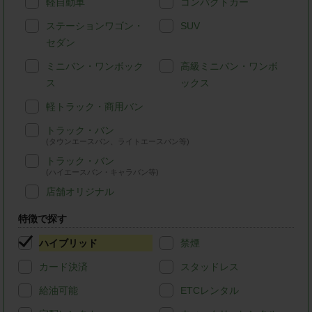
軽自動車
コンパクトカー
ステーションワゴン・
SUV
セダン
ミニバン・ワンボック
高級ミニバン・ワンボ
ス
ックス
軽トラック・商用バン
トラック・バン
(タウンエースバン、ライトエースバン等)
トラック・バン
(ハイエースバン・キャラバン等)
店舗オリジナル
特徴で探す
ハイブリッド
禁煙
カード決済
スタッドレス
給油可能
ETCレンタル