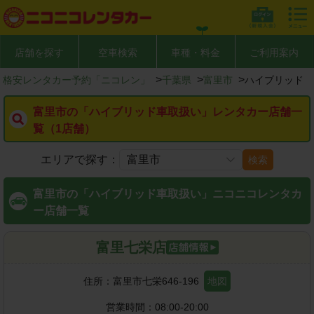
店舗を探す
空車検索
車種・料金
ご利用案内
>
>
>
格安レンタカー予約「ニコレン」
千葉県
富里市
ハイブリッド
富里市の「ハイブリッド車取扱い」レンタカー店舗一
覧（1店舗）
エリアで探す：
検索
富里市の「ハイブリッド車取扱い」ニコニコレンタカ
ー店舗一覧
富里七栄店
住所：
富里市七栄646-196
地図
営業時間：
08:00-20:00