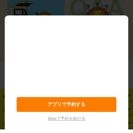
シーン別ガイド
よくある質問
都道府県から探す
アプリで予約する
・
北海道
・
青森県
・
岩手県
・
宮城県
・
秋田県
・
山形県
主要駅から探す
・
福島県
・
東京都
・
神奈川県
・
埼玉県
・
千葉県
・
茨城県
Webで予約を続ける
・
札幌駅
・
仙台駅
・
新宿駅
・
池袋駅
・
渋谷駅
・
東京駅
主要空港から探す
・
栃木県
・
群馬県
・
山梨県
・
愛知県
・
静岡県
・
岐阜県
・
横浜駅
・
川崎駅
・
大宮駅
・
西船橋駅
・
柏駅
・
名古屋駅