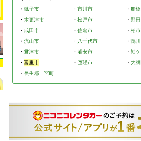
・
銚子市
・
市川市
・
船橋
・
木更津市
・
松戸市
・
野田
・
成田市
・
佐倉市
・
柏市
・
流山市
・
八千代市
・
鴨川
・
君津市
・
浦安市
・
袖ケ
・
富里市
・
匝瑳市
・
大網
・
長生郡一宮町