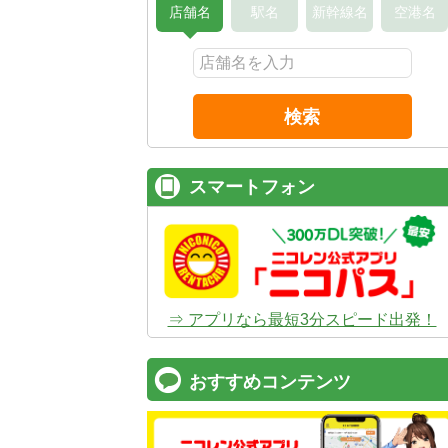
店舗名
駅名
新幹線名
空港名
検索
スマートフォン
⇒ アプリなら最短3分スピード出発！
おすすめコンテンツ