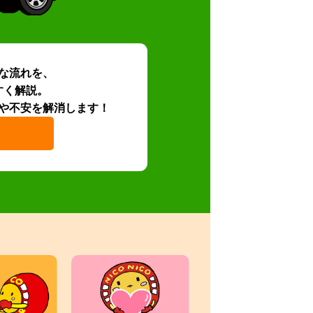
な流れを、
すく解説。
や不安を解消します！