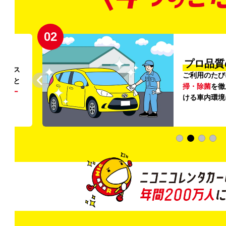
02
円〜
プロ品質
リンス
ご利用のたび
ること
掃・除菌
を徹
う
リー
ける車内環境