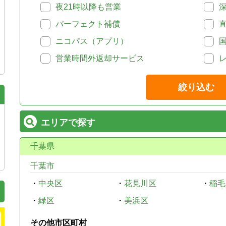
夜21時以降も営業
パーフェクト補償
ニコパス（アプリ）
営業時間外返却サービス
絞り込む
エリアで探す
千葉県
千葉市
・
中央区
・
花見川区
・
稲毛
・
緑区
・
美浜区
その他市区町村