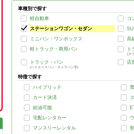
車種別で探す
軽自動車
コ
ステーションワゴン・セダン
SU
ミニバン・ワンボックス
高
軽トラック・商用バン
ト
(タ
トラック・バン
店
(ハイエースバン・キャラバン等)
特徴で探す
ハイブリッド
カード決済
給油可能
E
宅配レンタカー
マンスリーレンタル