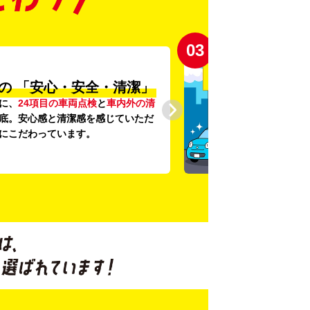
03
の
「安心・安全・清潔」
に、
24項目の車両点検
と
車内外の清
底。安心感と清潔感を感じていただ
にこだわっています。