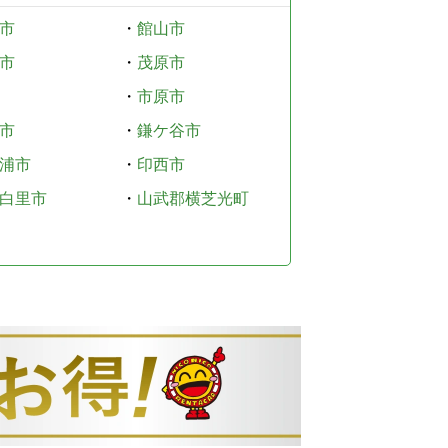
市
・
館山市
市
・
茂原市
・
市原市
市
・
鎌ケ谷市
浦市
・
印西市
白里市
・
山武郡横芝光町