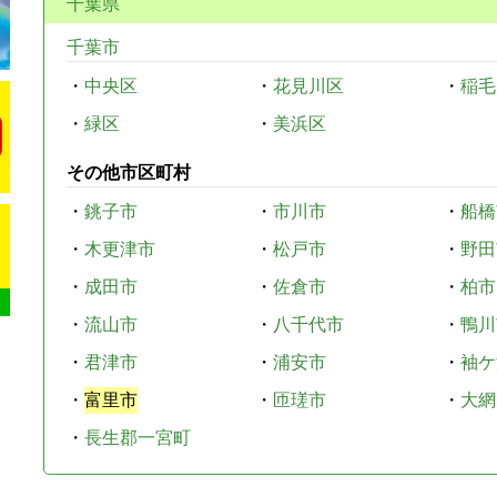
千葉県
千葉市
・
中央区
・
花見川区
・
稲毛
・
緑区
・
美浜区
その他市区町村
・
銚子市
・
市川市
・
船橋
・
木更津市
・
松戸市
・
野田
・
成田市
・
佐倉市
・
柏市
・
流山市
・
八千代市
・
鴨川
・
君津市
・
浦安市
・
袖ケ
・
富里市
・
匝瑳市
・
大網
・
長生郡一宮町