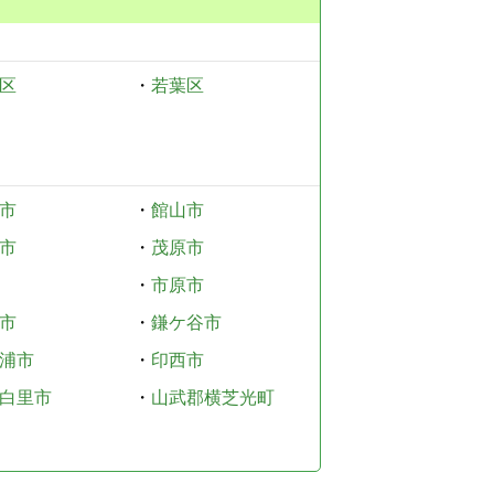
区
・
若葉区
市
・
館山市
市
・
茂原市
・
市原市
市
・
鎌ケ谷市
浦市
・
印西市
白里市
・
山武郡横芝光町