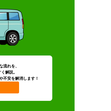
な流れを、
すく解説。
や不安を解消します！