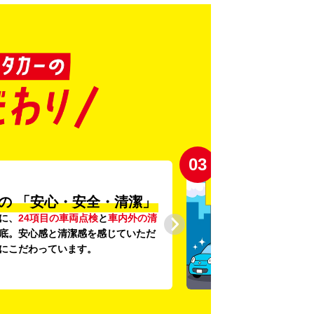
03
の
「安心・安全・清潔」
に、
24項目の車両点検
と
車内外の清
底。安心感と清潔感を感じていただ
にこだわっています。