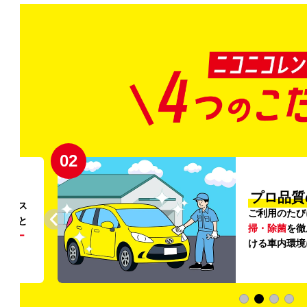
02
円〜
プロ品質
リンス
ご利用のたび
ること
掃・除菌
を徹
う
リー
ける車内環境