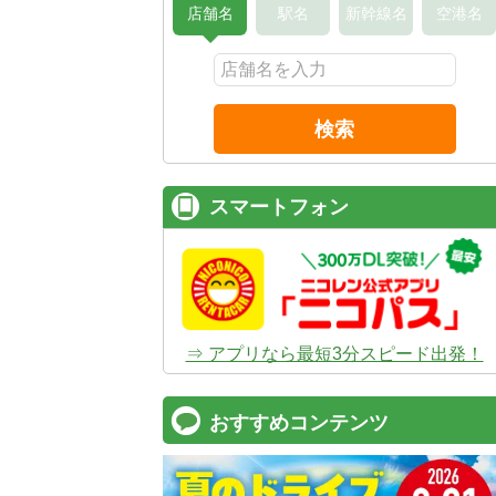
店舗名
駅名
新幹線名
空港名
検索
スマートフォン
⇒ アプリなら最短3分スピード出発！
おすすめコンテンツ