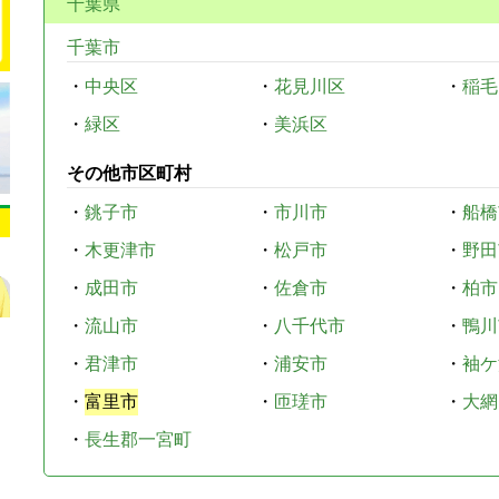
千葉県
千葉市
・
中央区
・
花見川区
・
稲毛
・
緑区
・
美浜区
その他市区町村
・
銚子市
・
市川市
・
船橋
・
木更津市
・
松戸市
・
野田
・
成田市
・
佐倉市
・
柏市
・
流山市
・
八千代市
・
鴨川
・
君津市
・
浦安市
・
袖ケ
・
富里市
・
匝瑳市
・
大網
・
長生郡一宮町