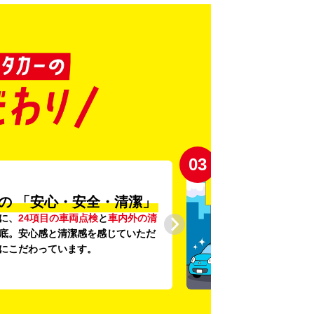
03
の
「安心・安全・清潔」
に、
24項目の車両点検
と
車内外の清
底。安心感と清潔感を感じていただ
にこだわっています。