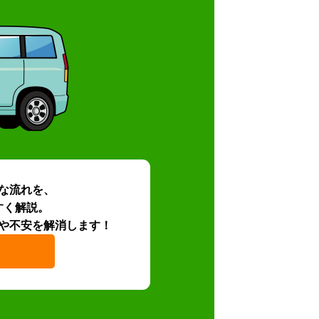
な流れを、
すく解説。
や不安を解消します！