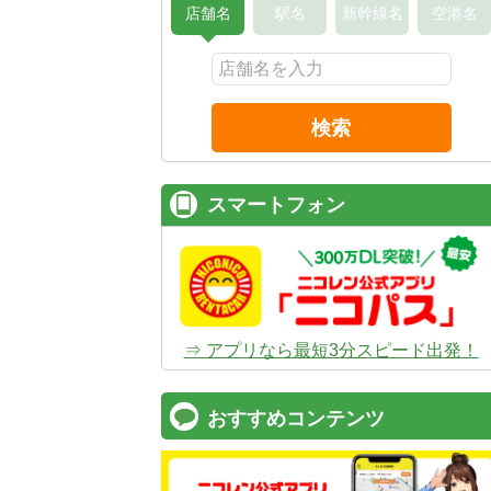
店舗名
駅名
新幹線名
空港名
検索
スマートフォン
⇒ アプリなら最短3分スピード出発！
おすすめコンテンツ