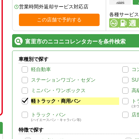
営業時間外返却サービス対応店
各種サービス
この店舗で予約する
富里市のニコニコレンタカーを条件検索
車種別で探す
軽自動車
コ
ステーションワゴン・セダン
SU
ミニバン・ワンボックス
高
軽トラック・商用バン
ト
(タ
トラック・バン
店
(ハイエースバン・キャラバン等)
特徴で探す