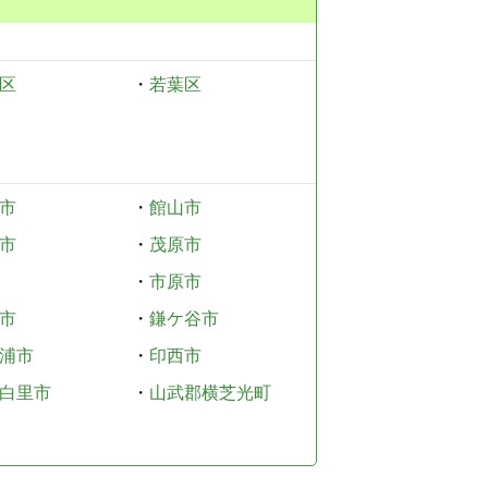
区
・
若葉区
市
・
館山市
市
・
茂原市
・
市原市
市
・
鎌ケ谷市
浦市
・
印西市
白里市
・
山武郡横芝光町