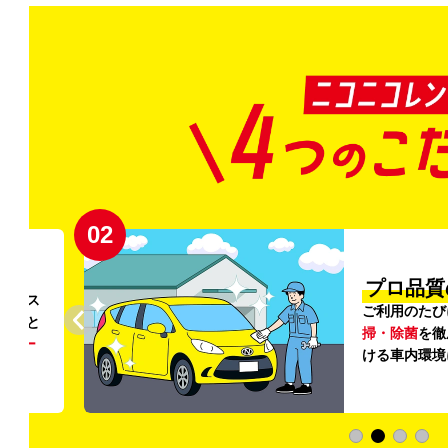
02
円〜
プロ品質
リンス
ご利用のたび
ること
掃・除菌
を徹
う
リー
ける車内環境