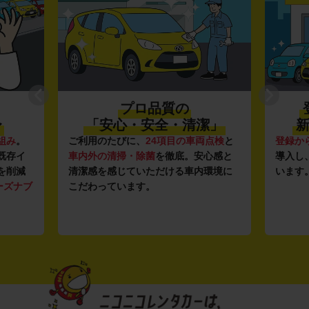
プロ品質の
〜
「安心・安全・清潔」
新
組み
。
ご利用のたびに、
24項目の車両点検
と
登録か
既存イ
車内外の清掃・除菌
を徹底。安心感と
導入し
を削減
清潔感を感じていただける車内環境に
います
ーズナブ
こだわっています。