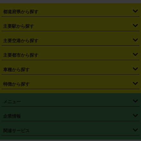
都道府県から探す
・
北海道
・
青森県
・
岩手県
・
宮城県
・
秋田県
・
山形県
主要駅から探す
・
福島県
・
東京都
・
神奈川県
・
埼玉県
・
千葉県
・
茨城県
・
札幌駅
・
仙台駅
・
新宿駅
・
池袋駅
・
渋谷駅
・
東京駅
主要空港から探す
・
栃木県
・
群馬県
・
山梨県
・
愛知県
・
静岡県
・
岐阜県
・
横浜駅
・
川崎駅
・
大宮駅
・
西船橋駅
・
柏駅
・
名古屋駅
・
新千歳空港
・
仙台空港
主要都市から探す
・
長野県
・
新潟県
・
富山県
・
石川県
・
福井県
・
大阪府
・
大阪駅
・
難波駅
・
三宮駅
・
京都駅
・
広島駅
・
博多駅
・
成田空港
・
羽田空港
・
兵庫県
・
京都府
・
滋賀県
・
和歌山県
・
奈良県
・
三重県
・
札幌市
・
仙台市
車種から探す
・
熊本駅
・
那覇空港駅
・
中部国際空港セントレア
・
関西国際空港
・
鳥取県
・
島根県
・
岡山県
・
広島県
・
山口県
・
徳島県
・
千葉市
・
さいたま市
・
軽自動車
・
コンパクトカー
・
ステーションワゴン・セダン
特徴から探す
・
大阪国際空港（伊丹空港）
・
神戸空港
・
香川県
・
愛媛県
・
高知県
・
福岡県
・
佐賀県
・
長崎県
・
横浜市
・
川崎市
・
ミニバン・ワンボックス
・
高級ミニバン・ワンボックス
・
SUV
・
岡山空港
・
徳島空港
・
ハイブリッド
・
宅配レンタカー
・
ETCカードレンタル
・
熊本県
・
大分県
・
宮崎県
・
鹿児島県
・
沖縄県
・
相模原市
・
新潟市
メニュー
・
軽トラック・商用バン
・
福岡空港
・
鹿児島空港
・
長期レンタル
・
深夜時間帯レンタル
・
免責補償プラス
・
静岡市
・
浜松市
・
・
トラック・バン
トップページ
・
はじめての方へ
・
ご利用案内
(タウンエースバン、ライトエースバン等)
企業情報
・
那覇空港
・
パーフェクト補償
・
スタッドレスタイヤ
・
直前予約
・
名古屋市
・
京都市
・
・
トラック・バン
ベストレート保証
・
予約から返却まで
・
・
店舗オリジナル
利用シーン別ガイ
(ハイエースバン・キャラバン等)
・
・
ニコパス(アプリ)
会社概要
・
ニュース
・
国際運転免許証
・
フランチャイズ募集
・
営業時間外返却サービス
・
個人情報保護
関連サービス
・
大阪市
・
堺市
ド
・
・
レッカー搬送サービス
カスタマーハラスメントに対する基本方針