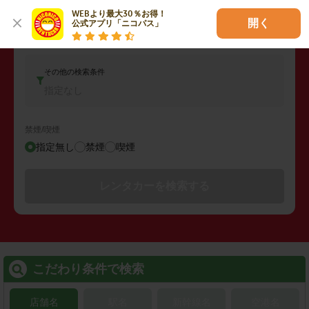
車両タイプ
WEBより最大30％お得！

開く
公式アプリ「ニコパス」
コンパクトカー
その他の検索条件
指定なし
禁煙/喫煙
指定無し
禁煙
喫煙
レンタカーを検索する
こだわり条件で検索
店舗名
駅名
新幹線名
空港名