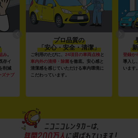
プロ品質の
〜
「安心・安全・清潔」
新
組み
。
ご利用のたびに、
24項目の車両点検
と
登録か
既存イ
車内外の清掃・除菌
を徹底。安心感と
導入し
を削減
清潔感を感じていただける車内環境に
います
ーズナブ
こだわっています。