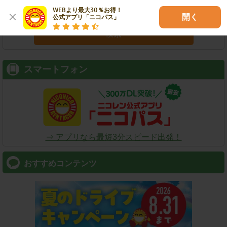
WEBより最大30％お得！

開く
公式アプリ「ニコパス」
検索
スマートフォン
⇒ アプリなら最短3分スピード出発！
おすすめコンテンツ