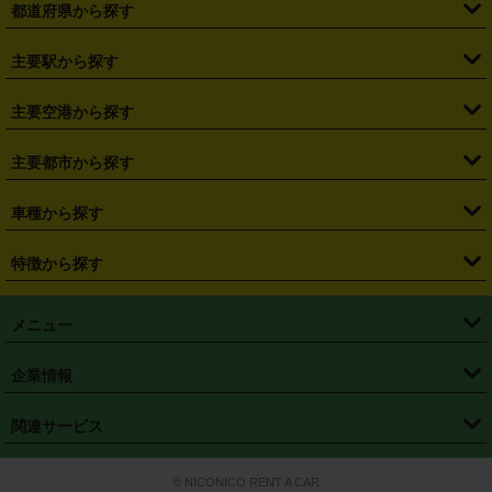
都道府県から探す
・
北海道
・
青森県
・
岩手県
・
宮城県
・
秋田県
・
山形県
主要駅から探す
・
福島県
・
東京都
・
神奈川県
・
埼玉県
・
千葉県
・
茨城県
・
札幌駅
・
仙台駅
・
新宿駅
・
池袋駅
・
渋谷駅
・
東京駅
主要空港から探す
・
栃木県
・
群馬県
・
山梨県
・
愛知県
・
静岡県
・
岐阜県
・
横浜駅
・
川崎駅
・
大宮駅
・
西船橋駅
・
柏駅
・
名古屋駅
・
新千歳空港
・
仙台空港
主要都市から探す
・
長野県
・
新潟県
・
富山県
・
石川県
・
福井県
・
大阪府
・
大阪駅
・
難波駅
・
三宮駅
・
京都駅
・
広島駅
・
博多駅
・
成田空港
・
羽田空港
・
兵庫県
・
京都府
・
滋賀県
・
和歌山県
・
奈良県
・
三重県
・
札幌市
・
仙台市
車種から探す
・
熊本駅
・
那覇空港駅
・
中部国際空港セントレア
・
関西国際空港
・
鳥取県
・
島根県
・
岡山県
・
広島県
・
山口県
・
徳島県
・
千葉市
・
さいたま市
・
軽自動車
・
コンパクトカー
・
ステーションワゴン・セダン
特徴から探す
・
大阪国際空港（伊丹空港）
・
神戸空港
・
香川県
・
愛媛県
・
高知県
・
福岡県
・
佐賀県
・
長崎県
・
横浜市
・
川崎市
・
ミニバン・ワンボックス
・
高級ミニバン・ワンボックス
・
SUV
・
岡山空港
・
徳島空港
・
ハイブリッド
・
宅配レンタカー
・
ETCカードレンタル
・
熊本県
・
大分県
・
宮崎県
・
鹿児島県
・
沖縄県
・
相模原市
・
新潟市
メニュー
・
軽トラック・商用バン
・
福岡空港
・
鹿児島空港
・
長期レンタル
・
深夜時間帯レンタル
・
免責補償プラス
・
静岡市
・
浜松市
・
・
トラック・バン
トップページ
・
はじめての方へ
・
ご利用案内
(タウンエースバン、ライトエースバン等)
企業情報
・
那覇空港
・
パーフェクト補償
・
スタッドレスタイヤ
・
直前予約
・
名古屋市
・
京都市
・
・
トラック・バン
ベストレート保証
・
予約から返却まで
・
・
店舗オリジナル
利用シーン別ガイ
(ハイエースバン・キャラバン等)
・
・
ニコパス(アプリ)
会社概要
・
ニュース
・
国際運転免許証
・
フランチャイズ募集
・
営業時間外返却サービス
・
個人情報保護
関連サービス
・
大阪市
・
堺市
ド
・
・
レッカー搬送サービス
カスタマーハラスメントに対する基本方針
・
神戸市
・
岡山市
・
・
車種・料金
カーリースなら「定額ニコノリパック」
・
店舗を探す
・
キャンペーン
© NICONICO RENT A CAR
・
特定商取引法に基づく表記
・
旅行業約款