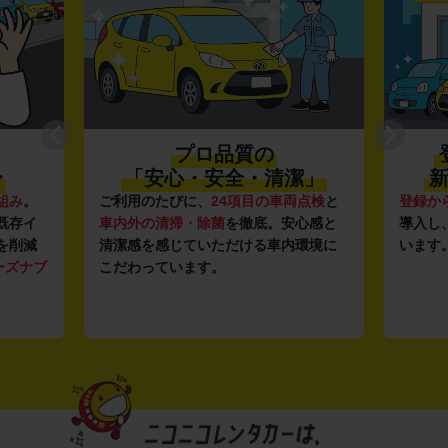
プロ品質の
〜
「安心・安全・清潔」
新
組み
。
ご利用のたびに、
24項目の車両点検
と
登録か
既存イ
車内外の清掃・除菌
を徹底。安心感と
導入し
を削減
清潔感を感じていただける車内環境に
います
ーズナブ
こだわっています。