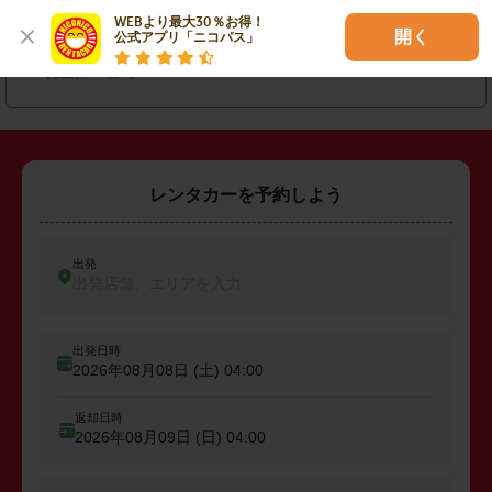
WEBより最大30％お得！

・
匝瑳市
・
大網白里市
・
山武郡横芝光町
開く
公式アプリ「ニコパス」
・
長生郡一宮町
レンタカーを予約しよう
出発
出発店舗、エリアを入力
出発日時
2026年08月08日 (土)
04:00
返却日時
2026年08月09日 (日)
04:00