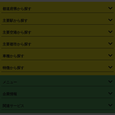
都道府県から探す
・
北海道
・
青森県
・
岩手県
・
宮城県
・
秋田県
・
山形県
主要駅から探す
・
福島県
・
東京都
・
神奈川県
・
埼玉県
・
千葉県
・
茨城県
・
札幌駅
・
仙台駅
・
新宿駅
・
池袋駅
・
渋谷駅
・
東京駅
主要空港から探す
・
栃木県
・
群馬県
・
山梨県
・
愛知県
・
静岡県
・
岐阜県
・
横浜駅
・
川崎駅
・
大宮駅
・
西船橋駅
・
柏駅
・
名古屋駅
・
新千歳空港
・
仙台空港
主要都市から探す
・
長野県
・
新潟県
・
富山県
・
石川県
・
福井県
・
大阪府
・
大阪駅
・
難波駅
・
三宮駅
・
京都駅
・
広島駅
・
博多駅
・
成田空港
・
羽田空港
・
兵庫県
・
京都府
・
滋賀県
・
和歌山県
・
奈良県
・
三重県
・
札幌市
・
仙台市
車種から探す
・
熊本駅
・
那覇空港駅
・
中部国際空港セントレア
・
関西国際空港
・
鳥取県
・
島根県
・
岡山県
・
広島県
・
山口県
・
徳島県
・
千葉市
・
さいたま市
・
軽自動車
・
コンパクトカー
・
ステーションワゴン・セダン
特徴から探す
・
大阪国際空港（伊丹空港）
・
神戸空港
・
香川県
・
愛媛県
・
高知県
・
福岡県
・
佐賀県
・
長崎県
・
横浜市
・
川崎市
・
ミニバン・ワンボックス
・
高級ミニバン・ワンボックス
・
SUV
・
岡山空港
・
徳島空港
・
ハイブリッド
・
宅配レンタカー
・
ETCカードレンタル
・
熊本県
・
大分県
・
宮崎県
・
鹿児島県
・
沖縄県
・
相模原市
・
新潟市
メニュー
・
軽トラック・商用バン
・
福岡空港
・
鹿児島空港
・
長期レンタル
・
深夜時間帯レンタル
・
免責補償プラス
・
静岡市
・
浜松市
・
・
トラック・バン
トップページ
・
はじめての方へ
・
ご利用案内
(タウンエースバン、ライトエースバン等)
企業情報
・
那覇空港
・
パーフェクト補償
・
スタッドレスタイヤ
・
直前予約
・
名古屋市
・
京都市
・
・
トラック・バン
ベストレート保証
・
予約から返却まで
・
・
店舗オリジナル
利用シーン別ガイ
(ハイエースバン・キャラバン等)
・
・
ニコパス(アプリ)
会社概要
・
ニュース
・
国際運転免許証
・
フランチャイズ募集
・
営業時間外返却サービス
・
個人情報保護
関連サービス
・
大阪市
・
堺市
ド
・
・
レッカー搬送サービス
カスタマーハラスメントに対する基本方針
・
神戸市
・
岡山市
・
・
車種・料金
カーリースなら「定額ニコノリパック」
・
店舗を探す
・
キャンペーン