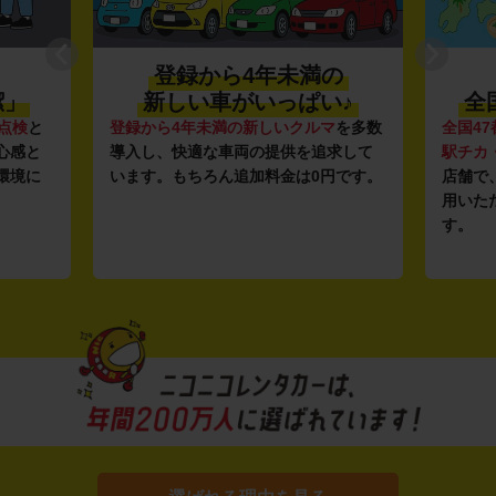
登録から4年未満の
潔」
新しい車がいっぱい♪
全
点検
と
登録から4年未満の新しいクルマ
を多数
全国47
心感と
導入し、快適な車両の提供を追求して
駅チカ
環境に
います。もちろん追加料金は0円です。
店舗で
用いた
す。