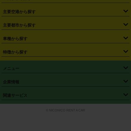
・
福島県
・
東京都
・
神奈川県
・
埼玉県
・
千葉県
・
茨城県
・
札幌駅
・
仙台駅
・
新宿駅
・
池袋駅
・
渋谷駅
・
東京駅
主要空港から探す
・
栃木県
・
群馬県
・
山梨県
・
愛知県
・
静岡県
・
岐阜県
・
横浜駅
・
川崎駅
・
大宮駅
・
西船橋駅
・
柏駅
・
名古屋駅
・
新千歳空港
・
仙台空港
主要都市から探す
・
長野県
・
新潟県
・
富山県
・
石川県
・
福井県
・
大阪府
・
大阪駅
・
難波駅
・
三宮駅
・
京都駅
・
広島駅
・
博多駅
・
成田空港
・
羽田空港
・
兵庫県
・
京都府
・
滋賀県
・
和歌山県
・
奈良県
・
三重県
・
札幌市
・
仙台市
車種から探す
・
熊本駅
・
那覇空港駅
・
中部国際空港セントレア
・
関西国際空港
・
鳥取県
・
島根県
・
岡山県
・
広島県
・
山口県
・
徳島県
・
千葉市
・
さいたま市
・
軽自動車
・
コンパクトカー
・
ステーションワゴン・セダン
特徴から探す
・
大阪国際空港（伊丹空港）
・
神戸空港
・
香川県
・
愛媛県
・
高知県
・
福岡県
・
佐賀県
・
長崎県
・
横浜市
・
川崎市
・
ミニバン・ワンボックス
・
高級ミニバン・ワンボックス
・
SUV
・
岡山空港
・
徳島空港
・
ハイブリッド
・
宅配レンタカー
・
ETCカードレンタル
・
熊本県
・
大分県
・
宮崎県
・
鹿児島県
・
沖縄県
・
相模原市
・
新潟市
メニュー
・
軽トラック・商用バン
・
福岡空港
・
鹿児島空港
・
長期レンタル
・
深夜時間帯レンタル
・
免責補償プラス
・
静岡市
・
浜松市
・
・
トラック・バン
トップページ
・
はじめての方へ
・
ご利用案内
(タウンエースバン、ライトエースバン等)
企業情報
・
那覇空港
・
パーフェクト補償
・
スタッドレスタイヤ
・
直前予約
・
名古屋市
・
京都市
・
・
トラック・バン
ベストレート保証
・
予約から返却まで
・
・
店舗オリジナル
利用シーン別ガイ
(ハイエースバン・キャラバン等)
・
・
ニコパス(アプリ)
会社概要
・
ニュース
・
国際運転免許証
・
フランチャイズ募集
・
営業時間外返却サービス
・
個人情報保護
関連サービス
・
大阪市
・
堺市
ド
・
・
レッカー搬送サービス
カスタマーハラスメントに対する基本方針
・
神戸市
・
岡山市
・
・
車種・料金
カーリースなら「定額ニコノリパック」
・
店舗を探す
・
キャンペーン
© NICONICO RENT A CAR
・
特定商取引法に基づく表記
・
旅行業約款
・
広島市
・
北九州市
・
・
会員特典
超短期カーリースの「ニコリース」
・
選ばれる理由
・
安心・安全への取
り組み
・
福岡市
・
熊本市