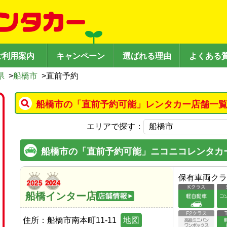
ご利用案内
キャンペーン
選ばれる理由
よくある
県
>
船橋市
>
直前予約
船橋市の「直前予約可能」レンタカー店舗一覧
エリアで探す：
船橋市の「直前予約可能」ニコニコレンタカ
保有車両クラ
船橋インター店
住所：
船橋市南本町11-11
地図