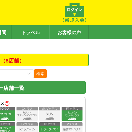
質問
トラベル
お客様の声
（8店舗）
検索
ー店舗一覧
ス