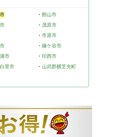
市
・
館山市
市
・
茂原市
・
市原市
市
・
鎌ケ谷市
浦市
・
印西市
白里市
・
山武郡横芝光町