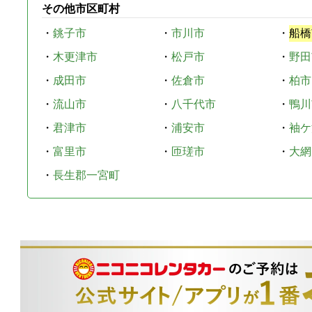
その他市区町村
・
銚子市
・
市川市
・
船橋
・
木更津市
・
松戸市
・
野田
・
成田市
・
佐倉市
・
柏市
・
流山市
・
八千代市
・
鴨川
・
君津市
・
浦安市
・
袖ケ
・
富里市
・
匝瑳市
・
大網
・
長生郡一宮町