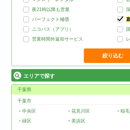
夜21時以降も営業
パーフェクト補償
ニコパス（アプリ）
営業時間外返却サービス
絞り込む
エリアで探す
千葉県
千葉市
・
中央区
・
花見川区
・
稲毛
・
緑区
・
美浜区