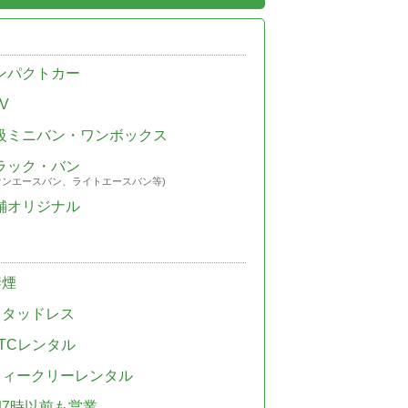
ンパクトカー
V
級ミニバン・ワンボックス
ラック・バン
ウンエースバン、ライトエースバン等)
舗オリジナル
禁煙
スタッドレス
TCレンタル
ウィークリーレンタル
朝7時以前も営業