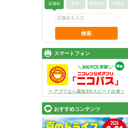
店舗名
駅名
新幹線名
空港名
検索
スマートフォン
⇒ アプリなら最短3分スピード出発！
おすすめコンテンツ