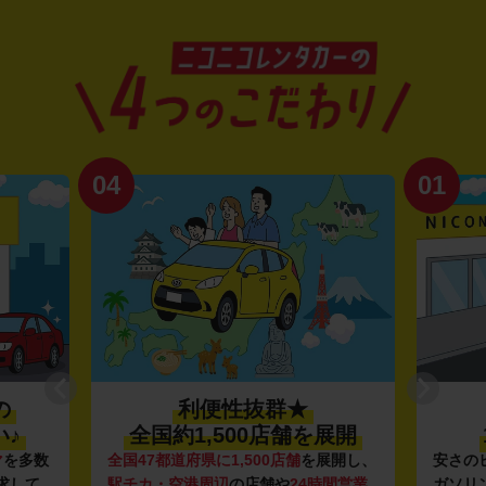
04
01
の
利便性抜群★
♪
全国約1,500店舗を展開
マ
を多数
全国47都道府県に1,500店舗
を展開し、
安さの
求して
駅チカ・空港周辺
の店舗や
24時間営業
ガソリ