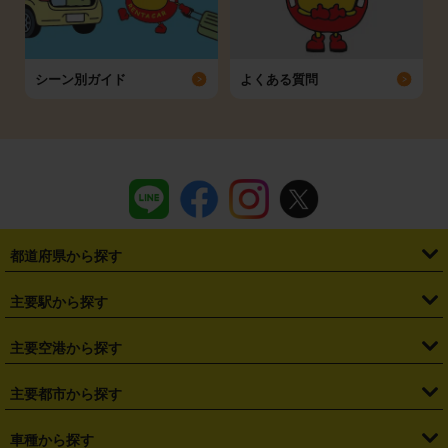
シーン別ガイド
よくある質問
都道府県から探す
・
北海道
・
青森県
・
岩手県
・
宮城県
・
秋田県
・
山形県
主要駅から探す
・
福島県
・
東京都
・
神奈川県
・
埼玉県
・
千葉県
・
茨城県
・
札幌駅
・
仙台駅
・
新宿駅
・
池袋駅
・
渋谷駅
・
東京駅
主要空港から探す
・
栃木県
・
群馬県
・
山梨県
・
愛知県
・
静岡県
・
岐阜県
・
横浜駅
・
川崎駅
・
大宮駅
・
西船橋駅
・
柏駅
・
名古屋駅
・
新千歳空港
・
仙台空港
主要都市から探す
・
長野県
・
新潟県
・
富山県
・
石川県
・
福井県
・
大阪府
・
大阪駅
・
難波駅
・
三宮駅
・
京都駅
・
広島駅
・
博多駅
・
成田空港
・
羽田空港
・
兵庫県
・
京都府
・
滋賀県
・
和歌山県
・
奈良県
・
三重県
・
札幌市
・
仙台市
車種から探す
・
熊本駅
・
那覇空港駅