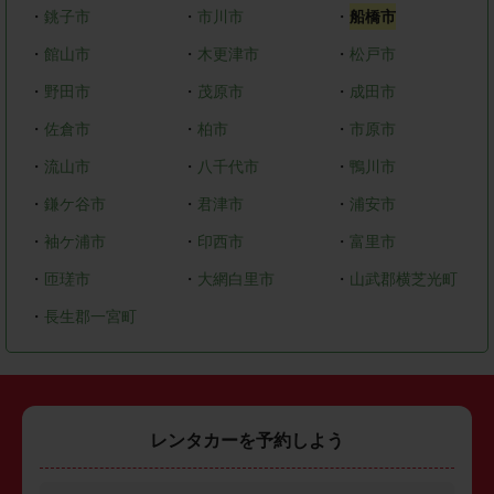
・
銚子市
・
市川市
・
船橋市
・
館山市
・
木更津市
・
松戸市
・
野田市
・
茂原市
・
成田市
・
佐倉市
・
柏市
・
市原市
・
流山市
・
八千代市
・
鴨川市
・
鎌ケ谷市
・
君津市
・
浦安市
・
袖ケ浦市
・
印西市
・
富里市
・
匝瑳市
・
大網白里市
・
山武郡横芝光町
・
長生郡一宮町
レンタカーを予約しよう