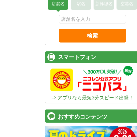
店舗名
駅名
新幹線名
空港名
検索
スマートフォン
⇒ アプリなら最短3分スピード出発！
おすすめコンテンツ