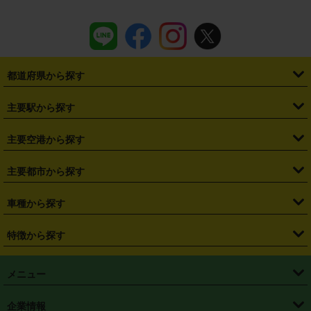
都道府県から探す
・
北海道
・
青森県
・
岩手県
・
宮城県
・
秋田県
・
山形県
主要駅から探す
・
福島県
・
東京都
・
神奈川県
・
埼玉県
・
千葉県
・
茨城県
・
札幌駅
・
仙台駅
・
新宿駅
・
池袋駅
・
渋谷駅
・
東京駅
主要空港から探す
・
栃木県
・
群馬県
・
山梨県
・
愛知県
・
静岡県
・
岐阜県
・
横浜駅
・
川崎駅
・
大宮駅
・
西船橋駅
・
柏駅
・
名古屋駅
・
新千歳空港
・
仙台空港
主要都市から探す
・
長野県
・
新潟県
・
富山県
・
石川県
・
福井県
・
大阪府
・
大阪駅
・
難波駅
・
三宮駅
・
京都駅
・
広島駅
・
博多駅
・
成田空港
・
羽田空港
・
兵庫県
・
京都府
・
滋賀県
・
和歌山県
・
奈良県
・
三重県
・
札幌市
・
仙台市
車種から探す
・
熊本駅
・
那覇空港駅
・
中部国際空港セントレア
・
関西国際空港
・
鳥取県
・
島根県
・
岡山県
・
広島県
・
山口県
・
徳島県
・
千葉市
・
さいたま市
・
軽自動車
・
コンパクトカー
・
ステーションワゴン・セダン
特徴から探す
・
大阪国際空港（伊丹空港）
・
神戸空港
・
香川県
・
愛媛県
・
高知県
・
福岡県
・
佐賀県
・
長崎県
・
横浜市
・
川崎市
・
ミニバン・ワンボックス
・
高級ミニバン・ワンボックス
・
SUV
・
岡山空港
・
徳島空港
・
ハイブリッド
・
宅配レンタカー
・
ETCカードレンタル
・
熊本県
・
大分県
・
宮崎県
・
鹿児島県
・
沖縄県
・
相模原市
・
新潟市
メニュー
・
軽トラック・商用バン
・
福岡空港
・
鹿児島空港
・
長期レンタル
・
深夜時間帯レンタル
・
免責補償プラス
・
静岡市
・
浜松市
・
・
トラック・バン
トップページ
・
はじめての方へ
・
ご利用案内
(タウンエースバン、ライトエースバン等)
企業情報
・
那覇空港
・
パーフェクト補償
・
スタッドレスタイヤ
・
直前予約