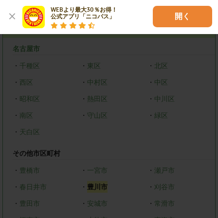
エリアで探す
WEBより最大30％お得！

開く
公式アプリ「ニコパス」
愛知県
名古屋市
・
千種区
・
東区
・
北区
・
西区
・
中村区
・
中区
・
昭和区
・
熱田区
・
中川区
・
南区
・
守山区
・
緑区
・
天白区
その他市区町村
・
豊橋市
・
一宮市
・
瀬戸市
・
春日井市
・
豊川市
・
刈谷市
・
豊田市
・
安城市
・
常滑市