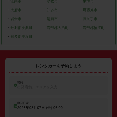
・
江南市
・
小牧市
・
東海市
・
大府市
・
知多市
・
尾張旭市
・
岩倉市
・
清須市
・
長久手市
・
丹羽郡扶桑町
・
海部郡大治町
・
海部郡蟹江町
・
知多郡美浜町
レンタカーを予約しよう
出発
出発店舗、エリアを入力
出発日時
2026年08月07日 (金)
06:00