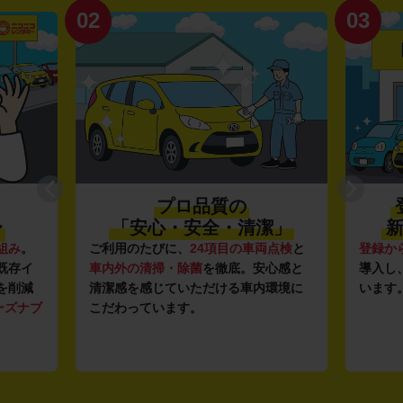
02
03
プロ品質の
〜
「安心・安全・清潔」
新
組み
。
ご利用のたびに、
24項目の車両点検
と
登録か
既存イ
車内外の清掃・除菌
を徹底。安心感と
導入し
を削減
清潔感を感じていただける車内環境に
います
ーズナブ
こだわっています。