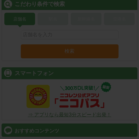
こだわり条件で検索
店舗名
駅名
新幹線名
空港名
検索
スマートフォン
⇒ アプリなら最短3分スピード出発！
おすすめコンテンツ