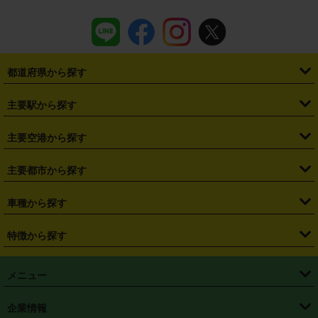
都道府県から探す
・
北海道
・
青森県
・
岩手県
・
宮城県
・
秋田県
・
山形県
主要駅から探す
・
福島県
・
東京都
・
神奈川県
・
埼玉県
・
千葉県
・
茨城県
・
札幌駅
・
仙台駅
・
新宿駅
・
池袋駅
・
渋谷駅
・
東京駅
主要空港から探す
・
栃木県
・
群馬県
・
山梨県
・
愛知県
・
静岡県
・
岐阜県
・
横浜駅
・
川崎駅
・
大宮駅
・
西船橋駅
・
柏駅
・
名古屋駅
・
新千歳空港
・
仙台空港
主要都市から探す
・
長野県
・
新潟県
・
富山県
・
石川県
・
福井県
・
大阪府
・
大阪駅
・
難波駅
・
三宮駅
・
京都駅
・
広島駅
・
博多駅
・
成田空港
・
羽田空港
・
兵庫県
・
京都府
・
滋賀県
・
和歌山県
・
奈良県
・
三重県
・
札幌市
・
仙台市
車種から探す
・
熊本駅
・
那覇空港駅
・
中部国際空港セントレア
・
関西国際空港
・
鳥取県
・
島根県
・
岡山県
・
広島県
・
山口県
・
徳島県
・
千葉市
・
さいたま市
・
軽自動車
・
コンパクトカー
・
ステーションワゴン・セダン
特徴から探す
・
大阪国際空港（伊丹空港）
・
神戸空港
・
香川県
・
愛媛県
・
高知県
・
福岡県
・
佐賀県
・
長崎県
・
横浜市
・
川崎市
・
ミニバン・ワンボックス
・
高級ミニバン・ワンボックス
・
SUV
・
岡山空港
・
徳島空港
・
ハイブリッド
・
宅配レンタカー
・
ETCカードレンタル
・
熊本県
・
大分県
・
宮崎県
・
鹿児島県
・
沖縄県
・
相模原市
・
新潟市
メニュー
・
軽トラック・商用バン
・
福岡空港
・
鹿児島空港
・
長期レンタル
・
深夜時間帯レンタル
・
免責補償プラス
・
静岡市
・
浜松市
・
・
トラック・バン
トップページ
・
はじめての方へ
・
ご利用案内
(タウンエースバン、ライトエースバン等)
企業情報
・
那覇空港
・
パーフェクト補償
・
スタッドレスタイヤ
・
直前予約
・
名古屋市
・
京都市