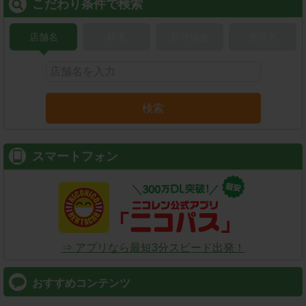
こだわり条件で検索
店舗名
駅名
新幹線名
空港名
検索
スマートフォン
⇒ アプリなら最短3分スピード出発！
おすすめコンテンツ