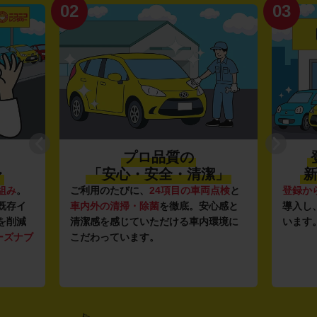
02
03
プロ品質の
〜
「安心・安全・清潔」
新
組み
。
ご利用のたびに、
24項目の車両点検
と
登録か
既存イ
車内外の清掃・除菌
を徹底。安心感と
導入し
を削減
清潔感を感じていただける車内環境に
います
ーズナブ
こだわっています。