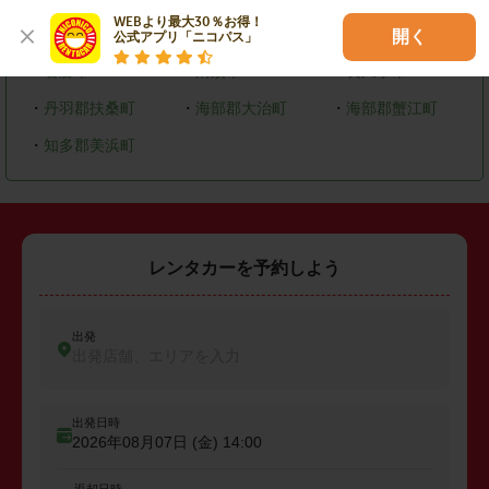
WEBより最大30％お得！

・
大府市
・
知多市
・
尾張旭市
開く
公式アプリ「ニコパス」
・
岩倉市
・
清須市
・
長久手市
・
丹羽郡扶桑町
・
海部郡大治町
・
海部郡蟹江町
・
知多郡美浜町
レンタカーを予約しよう
出発
出発店舗、エリアを入力
出発日時
2026年08月07日 (金)
14:00