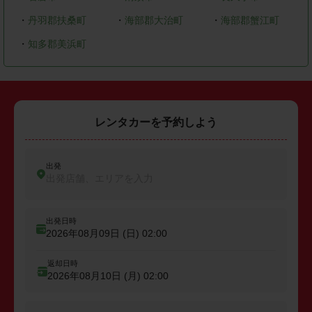
・
丹羽郡扶桑町
・
海部郡大治町
・
海部郡蟹江町
・
知多郡美浜町
レンタカーを予約しよう
出発
出発店舗、エリアを入力
出発日時
2026年08月09日 (日)
02:00
返却日時
2026年08月10日 (月)
02:00