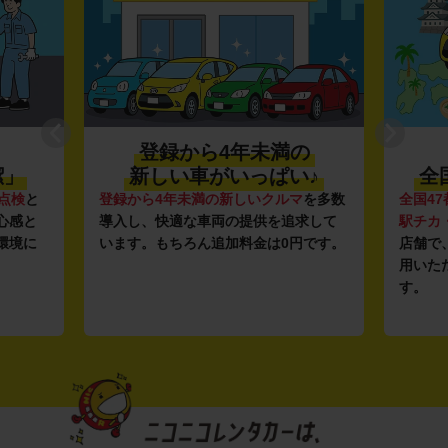
登録から4年未満の
潔」
新しい車がいっぱい♪
全
点検
と
登録から4年未満の新しいクルマ
を多数
全国47
心感と
導入し、快適な車両の提供を追求して
駅チカ
環境に
います。もちろん追加料金は0円です。
店舗で
用いた
す。