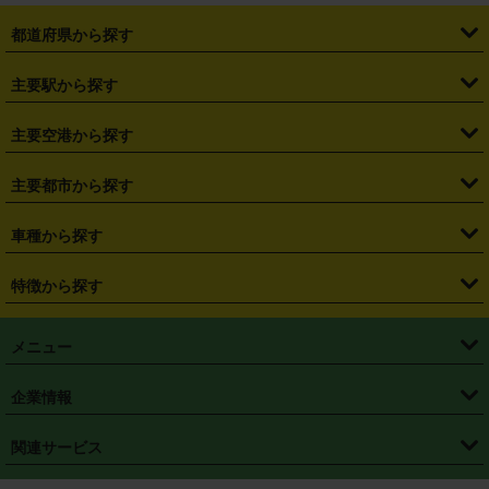
都道府県から探す
・
北海道
・
青森県
・
岩手県
・
宮城県
・
秋田県
・
山形県
主要駅から探す
・
福島県
・
東京都
・
神奈川県
・
埼玉県
・
千葉県
・
茨城県
・
札幌駅
・
仙台駅
・
新宿駅
・
池袋駅
・
渋谷駅
・
東京駅
主要空港から探す
・
栃木県
・
群馬県
・
山梨県
・
愛知県
・
静岡県
・
岐阜県
・
横浜駅
・
川崎駅
・
大宮駅
・
西船橋駅
・
柏駅
・
名古屋駅
・
新千歳空港
・
仙台空港
主要都市から探す
・
長野県
・
新潟県
・
富山県
・
石川県
・
福井県
・
大阪府
・
大阪駅
・
難波駅
・
三宮駅
・
京都駅
・
広島駅
・
博多駅
・
成田空港
・
羽田空港
・
兵庫県
・
京都府
・
滋賀県
・
和歌山県
・
奈良県
・
三重県
・
札幌市
・
仙台市
車種から探す
・
熊本駅
・
那覇空港駅
・
中部国際空港セントレア
・
関西国際空港
・
鳥取県
・
島根県
・
岡山県
・
広島県
・
山口県
・
徳島県
・
千葉市
・
さいたま市
・
軽自動車
・
コンパクトカー
・
ステーションワゴン・セダン
特徴から探す
・
大阪国際空港（伊丹空港）
・
神戸空港
・
香川県
・
愛媛県
・
高知県
・
福岡県
・
佐賀県
・
長崎県
・
横浜市
・
川崎市
・
ミニバン・ワンボックス
・
高級ミニバン・ワンボックス
・
SUV
・
岡山空港
・
徳島空港
・
ハイブリッド
・
宅配レンタカー
・
ETCカードレンタル
・
熊本県
・
大分県
・
宮崎県
・
鹿児島県
・
沖縄県
・
相模原市
・
新潟市
メニュー
・
軽トラック・商用バン
・
福岡空港
・
鹿児島空港
・
長期レンタル
・
深夜時間帯レンタル
・
免責補償プラス
・
静岡市
・
浜松市
・
・
トラック・バン
トップページ
・
はじめての方へ
・
ご利用案内
(タウンエースバン、ライトエースバン等)
企業情報
・
那覇空港
・
パーフェクト補償
・
スタッドレスタイヤ
・
直前予約
・
名古屋市
・
京都市
・
・
トラック・バン
ベストレート保証
・
予約から返却まで
・
・
店舗オリジナル
利用シーン別ガイ
(ハイエースバン・キャラバン等)
・
・
ニコパス(アプリ)
会社概要
・
ニュース
・
国際運転免許証
・
フランチャイズ募集
・
営業時間外返却サービス
・
個人情報保護
関連サービス
・
大阪市
・
堺市
ド
・
・
レッカー搬送サービス
カスタマーハラスメントに対する基本方針
・
神戸市
・
岡山市
・
・
車種・料金
カーリースなら「定額ニコノリパック」
・
店舗を探す
・
キャンペーン