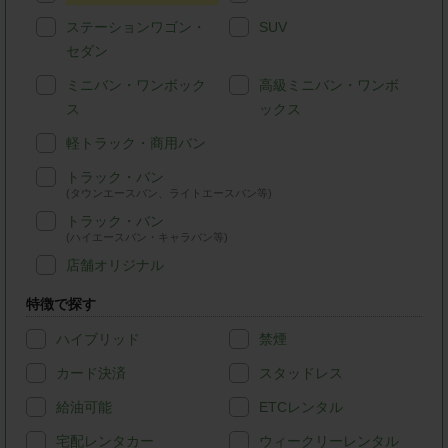
ステーションワゴン・
SUV
セダン
ミニバン・ワンボック
高級ミニバン・ワンボ
ス
ックス
軽トラック・商用バン
トラック・バン
(タウンエースバン、ライトエースバン等)
トラック・バン
(ハイエースバン・キャラバン等)
店舗オリジナル
特徴で探す
ハイブリッド
禁煙
カード決済
スタッドレス
給油可能
ETCレンタル
宅配レンタカー
ウィークリーレンタル