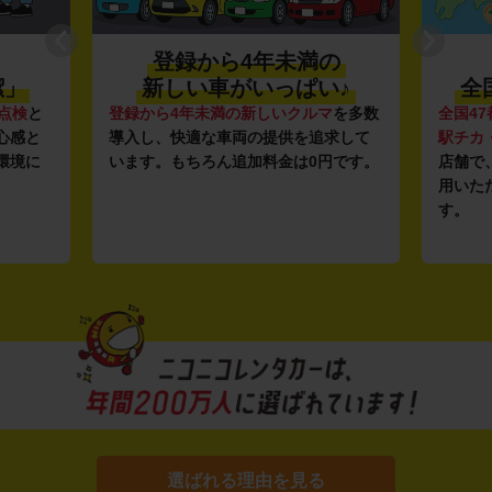
登録から4年未満の
潔」
新しい車がいっぱい♪
全
点検
と
登録から4年未満の新しいクルマ
を多数
全国47
心感と
導入し、快適な車両の提供を追求して
駅チカ
環境に
います。もちろん追加料金は0円です。
店舗で
用いた
す。
選ばれる理由を見る