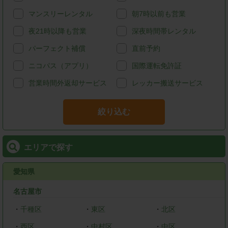
マンスリーレンタル
朝7時以前も営業
夜21時以降も営業
深夜時間帯レンタル
パーフェクト補償
直前予約
ニコパス（アプリ）
国際運転免許証
営業時間外返却サービス
レッカー搬送サービス
絞り込む
エリアで探す
愛知県
名古屋市
・
千種区
・
東区
・
北区
・
西区
・
中村区
・
中区