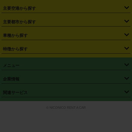
・
福島県
・
東京都
・
神奈川県
・
埼玉県
・
千葉県
・
茨城県
・
札幌駅
・
仙台駅
・
新宿駅
・
池袋駅
・
渋谷駅
・
東京駅
主要空港から探す
・
栃木県
・
群馬県
・
山梨県
・
愛知県
・
静岡県
・
岐阜県
・
横浜駅
・
川崎駅
・
大宮駅
・
西船橋駅
・
柏駅
・
名古屋駅
・
新千歳空港
・
仙台空港
主要都市から探す
・
長野県
・
新潟県
・
富山県
・
石川県
・
福井県
・
大阪府
・
大阪駅
・
難波駅
・
三宮駅
・
京都駅
・
広島駅
・
博多駅
・
成田空港
・
羽田空港
・
兵庫県
・
京都府
・
滋賀県
・
和歌山県
・
奈良県
・
三重県
・
札幌市
・
仙台市
車種から探す
・
熊本駅
・
那覇空港駅
・
中部国際空港セントレア
・
関西国際空港
・
鳥取県
・
島根県
・
岡山県
・
広島県
・
山口県
・
徳島県
・
千葉市
・
さいたま市
・
軽自動車
・
コンパクトカー
・
ステーションワゴン・セダン
特徴から探す
・
大阪国際空港（伊丹空港）
・
神戸空港
・
香川県
・
愛媛県
・
高知県
・
福岡県
・
佐賀県
・
長崎県
・
横浜市
・
川崎市
・
ミニバン・ワンボックス
・
高級ミニバン・ワンボックス
・
SUV
・
岡山空港
・
徳島空港
・
ハイブリッド
・
宅配レンタカー
・
ETCカードレンタル
・
熊本県
・
大分県
・
宮崎県
・
鹿児島県
・
沖縄県
・
相模原市
・
新潟市
メニュー
・
軽トラック・商用バン
・
福岡空港
・
鹿児島空港
・
長期レンタル
・
深夜時間帯レンタル
・
免責補償プラス
・
静岡市
・
浜松市
・
・
トラック・バン
トップページ
・
はじめての方へ
・
ご利用案内
(タウンエースバン、ライトエースバン等)
企業情報
・
那覇空港
・
パーフェクト補償
・
スタッドレスタイヤ
・
直前予約
・
名古屋市
・
京都市
・
・
トラック・バン
ベストレート保証
・
予約から返却まで
・
・
店舗オリジナル
利用シーン別ガイ
(ハイエースバン・キャラバン等)
・
・
ニコパス(アプリ)
会社概要
・
ニュース
・
国際運転免許証
・
フランチャイズ募集
・
営業時間外返却サービス
・
個人情報保護
関連サービス
・
大阪市
・
堺市
ド
・
・
レッカー搬送サービス
カスタマーハラスメントに対する基本方針
・
神戸市
・
岡山市
・
・
車種・料金
カーリースなら「定額ニコノリパック」
・
店舗を探す
・
キャンペーン
© NICONICO RENT A CAR
・
特定商取引法に基づく表記
・
旅行業約款
・
広島市
・
北九州市
・
・
会員特典
超短期カーリースの「ニコリース」
・
選ばれる理由
・
安心・安全への取
り組み
・
福岡市
・
熊本市
・
清潔・快適な車内
・
徹底した車両点検
・
新しいクルマ