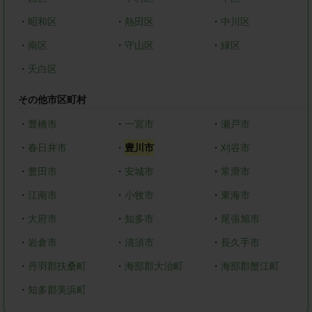
・
昭和区
・
熱田区
・
中川区
・
南区
・
守山区
・
緑区
・
天白区
その他市区町村
・
豊橋市
・
一宮市
・
瀬戸市
・
春日井市
・
豊川市
・
刈谷市
・
豊田市
・
安城市
・
常滑市
・
江南市
・
小牧市
・
東海市
・
大府市
・
知多市
・
尾張旭市
・
岩倉市
・
清須市
・
長久手市
・
丹羽郡扶桑町
・
海部郡大治町
・
海部郡蟹江町
・
知多郡美浜町