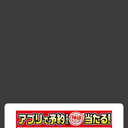
空間
・
お客様の声
・
お客様大賞
・
よくある質問
・
お問い合わせ
・
予約キャンセル・
・
保険・補償
変更
・
事故・故障
・
交通違反
・
サイトマップ
・
貸渡約款
・
利用規約