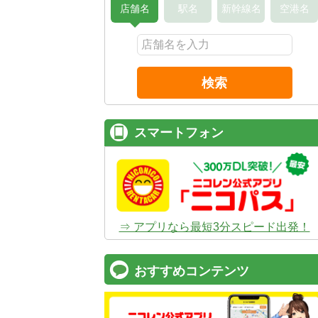
店舗名
駅名
新幹線名
空港名
検索
スマートフォン
⇒ アプリなら最短3分スピード出発！
おすすめコンテンツ