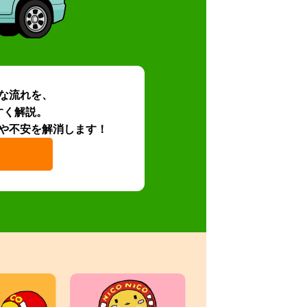
な流れを、
すく解説。
や不安を解消します！