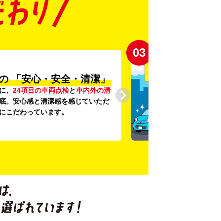
03
の
「安心・安全・清潔」
に、
24項目の車両点検
と
車内外の清
底。安心感と清潔感を感じていただ
にこだわっています。