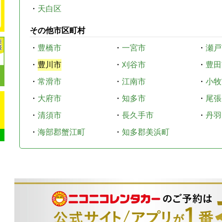
・
天白区
その他市区町村
・
豊橋市
・
一宮市
・
瀬戸
・
豊川市
・
刈谷市
・
豊田
・
常滑市
・
江南市
・
小牧
・
大府市
・
知多市
・
尾張
・
清須市
・
長久手市
・
丹羽
・
海部郡蟹江町
・
知多郡美浜町