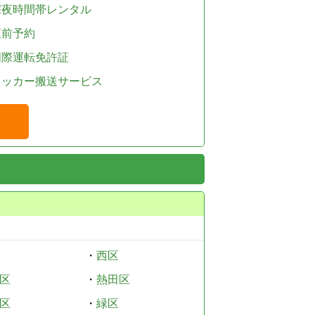
深夜時間帯レンタル
直前予約
国際運転免許証
レッカー搬送サービス
・
西区
区
・
熱田区
区
・
緑区