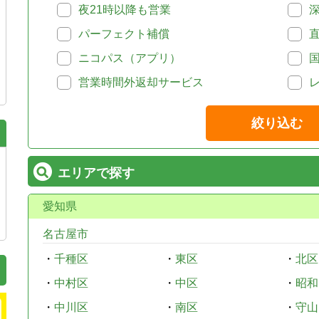
夜21時以降も営業
パーフェクト補償
ニコパス（アプリ）
営業時間外返却サービス
絞り込む
エリアで探す
愛知県
名古屋市
・
千種区
・
東区
・
北区
・
中村区
・
中区
・
昭和
・
中川区
・
南区
・
守山