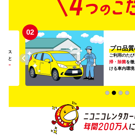
02
円〜
プロ品質
リンス
ご利用のたび
ること
掃・除菌
を徹
う
リー
ける車内環境