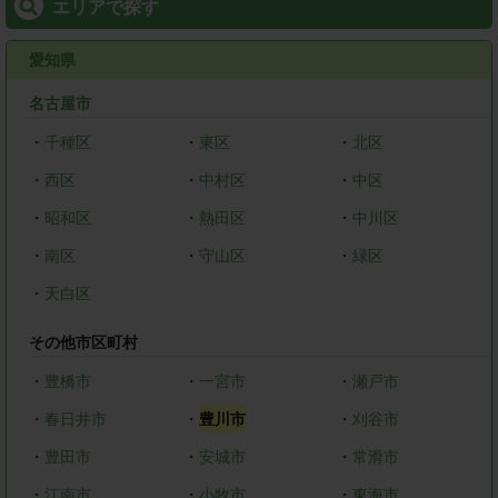
エリアで探す
愛知県
名古屋市
・
千種区
・
東区
・
北区
・
西区
・
中村区
・
中区
・
昭和区
・
熱田区
・
中川区
・
南区
・
守山区
・
緑区
・
天白区
その他市区町村
・
豊橋市
・
一宮市
・
瀬戸市
・
春日井市
・
豊川市
・
刈谷市
・
豊田市
・
安城市
・
常滑市
・
江南市
・
小牧市
・
東海市