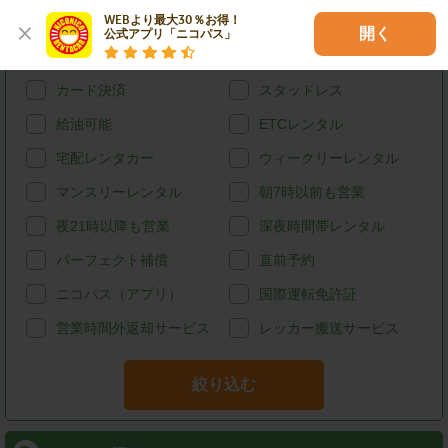
WEBより最大30％お得！

特徴で探す
開く
公式アプリ「ニコパス」
ハイブリッド
禁煙
カード決済
スタッドレス
給油可能
ETCレンタル
宅配レンタカー
ウィークリーレンタル
マンスリーレンタル
朝7時以前も営業
夜21時以降も営業
深夜時間帯レンタル
パーフェクト補償
直前予約
ニコパス（アプリ）
国際運転免許証
営業時間外返却サービス
レッカー搬送サービス
絞り込む