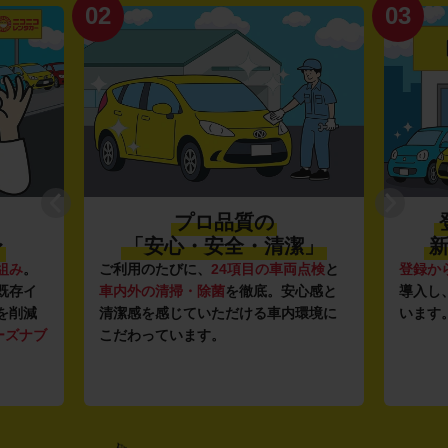
02
03
プロ品質の
〜
「安心・安全・清潔」
新
組み
。
ご利用のたびに、
24項目の車両点検
と
登録か
既存イ
車内外の清掃・除菌
を徹底。安心感と
導入し
を削減
清潔感を感じていただける車内環境に
います
ーズナブ
こだわっています。