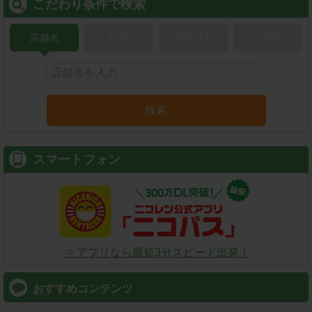
こだわり条件で検索
店舗名
駅名
新幹線名
空港名
検索
スマートフォン
⇒ アプリなら最短3分スピード出発！
おすすめコンテンツ