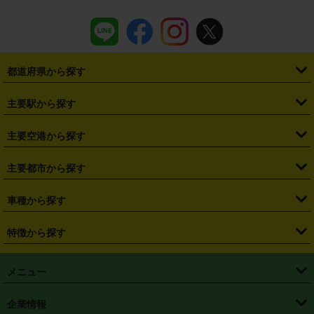
都道府県から探す
・
北海道
・
青森県
・
岩手県
・
宮城県
・
秋田県
・
山形県
主要駅から探す
・
福島県
・
東京都
・
神奈川県
・
埼玉県
・
千葉県
・
茨城県
・
札幌駅
・
仙台駅
・
新宿駅
・
池袋駅
・
渋谷駅
・
東京駅
主要空港から探す
・
栃木県
・
群馬県
・
山梨県
・
愛知県
・
静岡県
・
岐阜県
・
横浜駅
・
川崎駅
・
大宮駅
・
西船橋駅
・
柏駅
・
名古屋駅
・
新千歳空港
・
仙台空港
主要都市から探す
・
長野県
・
新潟県
・
富山県
・
石川県
・
福井県
・
大阪府
・
大阪駅
・
難波駅
・
三宮駅
・
京都駅
・
広島駅
・
博多駅
・
成田空港
・
羽田空港
・
兵庫県
・
京都府
・
滋賀県
・
和歌山県
・
奈良県
・
三重県
・
札幌市
・
仙台市
車種から探す
・
熊本駅
・
那覇空港駅
・
中部国際空港セントレア
・
関西国際空港
・
鳥取県
・
島根県
・
岡山県
・
広島県
・
山口県
・
徳島県
・
千葉市
・
さいたま市
・
軽自動車
・
コンパクトカー
・
ステーションワゴン・セダン
特徴から探す
・
大阪国際空港（伊丹空港）
・
神戸空港
・
香川県
・
愛媛県
・
高知県
・
福岡県
・
佐賀県
・
長崎県
・
横浜市
・
川崎市
・
ミニバン・ワンボックス
・
高級ミニバン・ワンボックス
・
SUV
・
岡山空港
・
徳島空港
・
ハイブリッド
・
宅配レンタカー
・
ETCカードレンタル
・
熊本県
・
大分県
・
宮崎県
・
鹿児島県
・
沖縄県
・
相模原市
・
新潟市
メニュー
・
軽トラック・商用バン
・
福岡空港
・
鹿児島空港
・
長期レンタル
・
深夜時間帯レンタル
・
免責補償プラス
・
静岡市
・
浜松市
・
・
トラック・バン
トップページ
・
はじめての方へ
・
ご利用案内
(タウンエースバン、ライトエースバン等)
企業情報
・
那覇空港
・
パーフェクト補償
・
スタッドレスタイヤ
・
直前予約
・
名古屋市
・
京都市