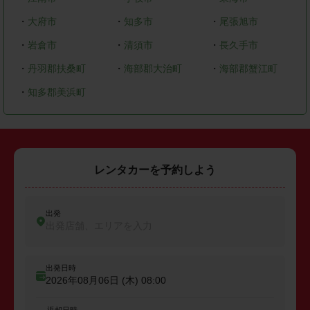
・
大府市
・
知多市
・
尾張旭市
・
岩倉市
・
清須市
・
長久手市
・
丹羽郡扶桑町
・
海部郡大治町
・
海部郡蟹江町
・
知多郡美浜町
レンタカーを予約しよう
出発
出発店舗、エリアを入力
出発日時
2026年08月06日 (木)
08:00