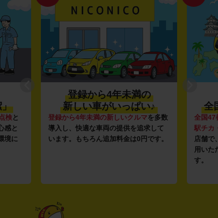
登録から4年未満の
潔」
新しい車がいっぱい♪
全
点検
と
登録から4年未満の新しいクルマ
を多数
全国47
心感と
導入し、快適な車両の提供を追求して
駅チカ
環境に
います。もちろん追加料金は0円です。
店舗で
用いた
す。