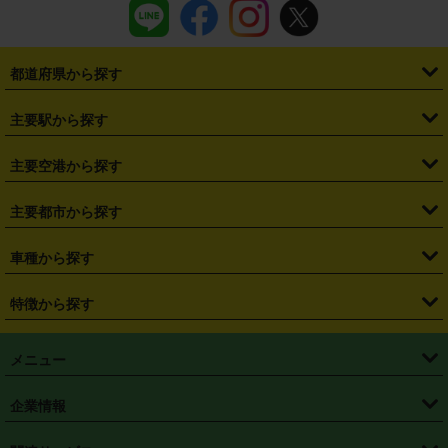
都道府県から探す
・
北海道
・
青森県
・
岩手県
・
宮城県
・
秋田県
・
山形県
主要駅から探す
・
福島県
・
東京都
・
神奈川県
・
埼玉県
・
千葉県
・
茨城県
・
札幌駅
・
仙台駅
・
新宿駅
・
池袋駅
・
渋谷駅
・
東京駅
主要空港から探す
・
栃木県
・
群馬県
・
山梨県
・
愛知県
・
静岡県
・
岐阜県
・
横浜駅
・
川崎駅
・
大宮駅
・
西船橋駅
・
柏駅
・
名古屋駅
・
新千歳空港
・
仙台空港
主要都市から探す
・
長野県
・
新潟県
・
富山県
・
石川県
・
福井県
・
大阪府
・
大阪駅
・
難波駅
・
三宮駅
・
京都駅
・
広島駅
・
博多駅
・
成田空港
・
羽田空港
・
兵庫県
・
京都府
・
滋賀県
・
和歌山県
・
奈良県
・
三重県
・
札幌市
・
仙台市
車種から探す
・
熊本駅
・
那覇空港駅
・
中部国際空港セントレア
・
関西国際空港
・
鳥取県
・
島根県
・
岡山県
・
広島県
・
山口県
・
徳島県
・
千葉市
・
さいたま市
・
軽自動車
・
コンパクトカー
・
ステーションワゴン・セダン
特徴から探す
・
大阪国際空港（伊丹空港）
・
神戸空港
・
香川県
・
愛媛県
・
高知県
・
福岡県
・
佐賀県
・
長崎県
・
横浜市
・
川崎市
・
ミニバン・ワンボックス
・
高級ミニバン・ワンボックス
・
SUV
・
岡山空港
・
徳島空港
・
ハイブリッド
・
宅配レンタカー
・
ETCカードレンタル
・
熊本県
・
大分県
・
宮崎県
・
鹿児島県
・
沖縄県
・
相模原市
・
新潟市
メニュー
・
軽トラック・商用バン
・
福岡空港
・
鹿児島空港
・
長期レンタル
・
深夜時間帯レンタル
・
免責補償プラス
・
静岡市
・
浜松市
・
・
トラック・バン
トップページ
・
はじめての方へ
・
ご利用案内
(タウンエースバン、ライトエースバン等)
企業情報
・
那覇空港
・
パーフェクト補償
・
スタッドレスタイヤ
・
直前予約
・
名古屋市
・
京都市
・
・
トラック・バン
ベストレート保証
・
予約から返却まで
・
・
店舗オリジナル
利用シーン別ガイ
(ハイエースバン・キャラバン等)
・
・
ニコパス(アプリ)
会社概要
・
ニュース
・
国際運転免許証
・
フランチャイズ募集
・
営業時間外返却サービス
・
個人情報保護