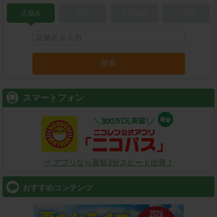
店舗名
駅名
新幹線名
空港名
検索
スマートフォン
⇒ アプリなら最短3分スピード出発！
おすすめコンテンツ