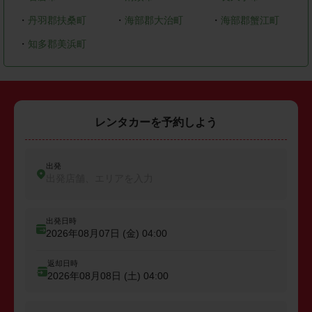
・
丹羽郡扶桑町
・
海部郡大治町
・
海部郡蟹江町
・
知多郡美浜町
レンタカーを予約しよう
出発
出発店舗、エリアを入力
出発日時
2026年08月07日 (金)
04:00
返却日時
2026年08月08日 (土)
04:00