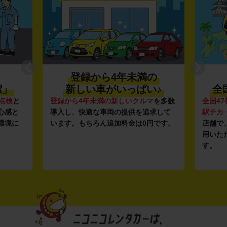
登録から4年未満の
潔」
新しい車がいっぱい♪
全
点検
と
登録から4年未満の新しいクルマ
を多数
全国47
心感と
導入し、快適な車両の提供を追求して
駅チカ
環境に
います。もちろん追加料金は0円です。
店舗で
用いた
す。