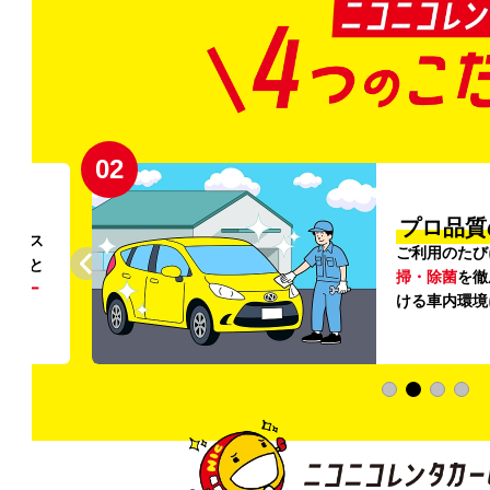
02
円〜
プロ品質
リンス
ご利用のたび
ること
掃・除菌
を徹
う
リー
ける車内環境