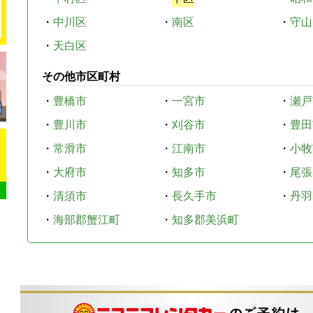
・
中川区
・
南区
・
守山
・
天白区
その他市区町村
・
豊橋市
・
一宮市
・
瀬戸
・
豊川市
・
刈谷市
・
豊田
・
常滑市
・
江南市
・
小牧
・
大府市
・
知多市
・
尾張
・
清須市
・
長久手市
・
丹羽
・
海部郡蟹江町
・
知多郡美浜町