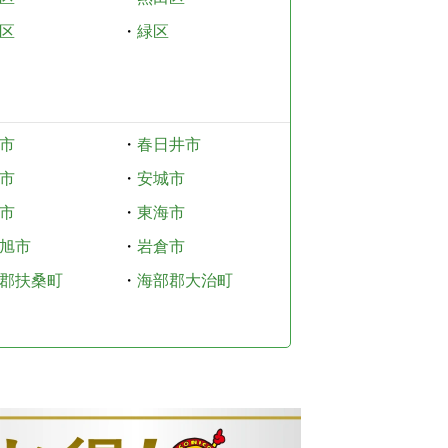
区
・
緑区
市
・
春日井市
市
・
安城市
市
・
東海市
旭市
・
岩倉市
郡扶桑町
・
海部郡大治町