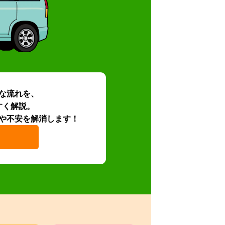
な流れを、
すく解説。
や不安を解消します！