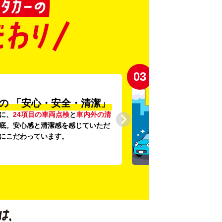
03
の
「安心・安全・清潔」
に、
24項目の車両点検
と
車内外の清
底。安心感と清潔感を感じていただ
にこだわっています。