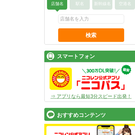
店舗名
駅名
新幹線名
空港名
検索
スマートフォン
⇒ アプリなら最短3分スピード出発！
おすすめコンテンツ