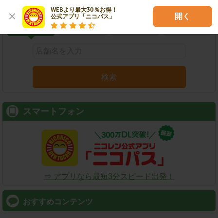
こだわり条件で検索
WEBより最大30％お得！

開く
公式アプリ「ニコパス」
店舗名
駅名
新幹線名
空港名
検索
スマートフォン
⇒ アプリなら最短3分スピード出発！
おすすめコンテンツ