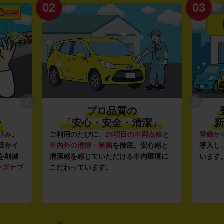
02
03
プロ品質の
〜
「安心・安全・清潔」
新
組み
。
ご利用のたびに、
24項目の車両点検
と
登録か
既存イ
車内外の清掃・除菌
を徹底。安心感と
導入し
を削減
清潔感を感じていただける車内環境に
います
ーズナブ
こだわっています。