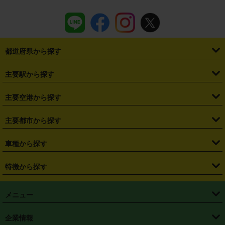
都道府県から探す
・
北海道
・
青森県
・
岩手県
・
宮城県
・
秋田県
・
山形県
主要駅から探す
・
福島県
・
東京都
・
神奈川県
・
埼玉県
・
千葉県
・
茨城県
・
札幌駅
・
仙台駅
・
新宿駅
・
池袋駅
・
渋谷駅
・
東京駅
主要空港から探す
・
栃木県
・
群馬県
・
山梨県
・
愛知県
・
静岡県
・
岐阜県
・
横浜駅
・
川崎駅
・
大宮駅
・
西船橋駅
・
柏駅
・
名古屋駅
・
新千歳空港
・
仙台空港
主要都市から探す
・
長野県
・
新潟県
・
富山県
・
石川県
・
福井県
・
大阪府
・
大阪駅
・
難波駅
・
三宮駅
・
京都駅
・
広島駅
・
博多駅
・
成田空港
・
羽田空港
・
兵庫県
・
京都府
・
滋賀県
・
和歌山県
・
奈良県
・
三重県
・
札幌市
・
仙台市
車種から探す
・
熊本駅
・
那覇空港駅
・
中部国際空港セントレア
・
関西国際空港
・
鳥取県
・
島根県
・
岡山県
・
広島県
・
山口県
・
徳島県
・
千葉市
・
さいたま市
・
軽自動車
・
コンパクトカー
・
ステーションワゴン・セダン
特徴から探す
・
大阪国際空港（伊丹空港）
・
神戸空港
・
香川県
・
愛媛県
・
高知県
・
福岡県
・
佐賀県
・
長崎県
・
横浜市
・
川崎市
・
ミニバン・ワンボックス
・
高級ミニバン・ワンボックス
・
SUV
・
岡山空港
・
徳島空港
・
ハイブリッド
・
宅配レンタカー
・
ETCカードレンタル
・
熊本県
・
大分県
・
宮崎県
・
鹿児島県
・
沖縄県
・
相模原市
・
新潟市
メニュー
・
軽トラック・商用バン
・
福岡空港
・
鹿児島空港
・
長期レンタル
・
深夜時間帯レンタル
・
免責補償プラス
・
静岡市
・
浜松市
・
・
トラック・バン
トップページ
・
はじめての方へ
・
ご利用案内
(タウンエースバン、ライトエースバン等)
企業情報
・
那覇空港
・
パーフェクト補償
・
スタッドレスタイヤ
・
直前予約
・
名古屋市
・
京都市