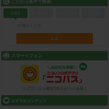
こだわり条件で検索
店舗名
駅名
新幹線名
空港名
検索
スマートフォン
⇒ アプリなら最短3分スピード出発！
おすすめコンテンツ