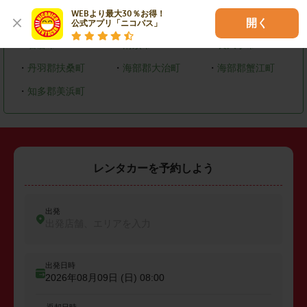
WEBより最大30％お得！

・
大府市
・
知多市
・
尾張旭市
開く
公式アプリ「ニコパス」
・
岩倉市
・
清須市
・
長久手市
・
丹羽郡扶桑町
・
海部郡大治町
・
海部郡蟹江町
・
知多郡美浜町
レンタカーを予約しよう
出発
出発店舗、エリアを入力
出発日時
2026年08月09日 (日)
08:00