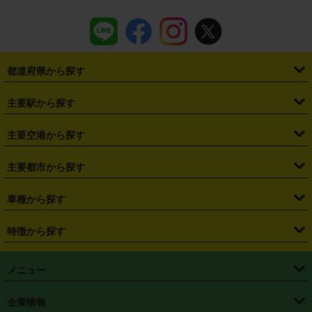
都道府県から探す
・
北海道
・
青森県
・
岩手県
・
宮城県
・
秋田県
・
山形県
主要駅から探す
・
福島県
・
東京都
・
神奈川県
・
埼玉県
・
千葉県
・
茨城県
・
札幌駅
・
仙台駅
・
新宿駅
・
池袋駅
・
渋谷駅
・
東京駅
主要空港から探す
・
栃木県
・
群馬県
・
山梨県
・
愛知県
・
静岡県
・
岐阜県
・
横浜駅
・
川崎駅
・
大宮駅
・
西船橋駅
・
柏駅
・
名古屋駅
・
新千歳空港
・
仙台空港
主要都市から探す
・
長野県
・
新潟県
・
富山県
・
石川県
・
福井県
・
大阪府
・
大阪駅
・
難波駅
・
三宮駅
・
京都駅
・
広島駅
・
博多駅
・
成田空港
・
羽田空港
・
兵庫県
・
京都府
・
滋賀県
・
和歌山県
・
奈良県
・
三重県
・
札幌市
・
仙台市
車種から探す
・
熊本駅
・
那覇空港駅
・
中部国際空港セントレア
・
関西国際空港
・
鳥取県
・
島根県
・
岡山県
・
広島県
・
山口県
・
徳島県
・
千葉市
・
さいたま市
・
軽自動車
・
コンパクトカー
・
ステーションワゴン・セダン
特徴から探す
・
大阪国際空港（伊丹空港）
・
神戸空港
・
香川県
・
愛媛県
・
高知県
・
福岡県
・
佐賀県
・
長崎県
・
横浜市
・
川崎市
・
ミニバン・ワンボックス
・
高級ミニバン・ワンボックス
・
SUV
・
岡山空港
・
徳島空港
・
ハイブリッド
・
宅配レンタカー
・
ETCカードレンタル
・
熊本県
・
大分県
・
宮崎県
・
鹿児島県
・
沖縄県
・
相模原市
・
新潟市
メニュー
・
軽トラック・商用バン
・
福岡空港
・
鹿児島空港
・
長期レンタル
・
深夜時間帯レンタル
・
免責補償プラス
・
静岡市
・
浜松市
・
・
トラック・バン
トップページ
・
はじめての方へ
・
ご利用案内
(タウンエースバン、ライトエースバン等)
企業情報
・
那覇空港
・
パーフェクト補償
・
スタッドレスタイヤ
・
直前予約
・
名古屋市
・
京都市