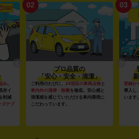
02
03
プロ品質の
〜
「安心・安全・清潔」
新
組み
。
ご利用のたびに、
24項目の車両点検
と
登録か
既存イ
車内外の清掃・除菌
を徹底。安心感と
導入し
を削減
清潔感を感じていただける車内環境に
います
ーズナブ
こだわっています。